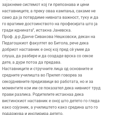
зајакнеме системот кој ги препознава и цени
наставниците, а преку оваа кампања, сакаме не
само да ја потврдиме нивната важност, туку и да
го вратиме достоинството на професијата што ја
гради иднината“, истакна Јаневска.
Проф. д-р Данче Сивакова Нешковски, декан на
Педагошкиот факултет во Битола, рече дека
добриот наставник е оној кој пред сѐ умее да
слуша, да разбере и да создаде врска со секое
дете, а дури потоа да предава.
Наставниците и стручните лица од основните и
средните училишта во Прилеп говореа за
секојдневните предизвици во работата, но и за
моментите кои им се показател дека нивниот труд
прави разлика. Родителите истакнаа дека
вистинскиот наставник е оној што детето го гледа
како сојузник, а училиштето како средина што го
поддржува и инспирира детето.