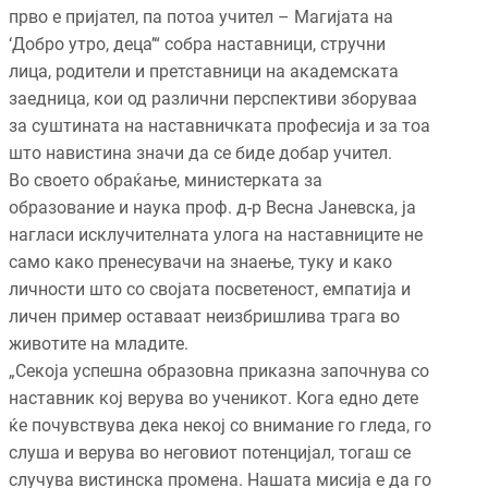
прво е пријател, па потоа учител – Магијата на
‘Добро утро, деца’“ собра наставници, стручни
лица, родители и претставници на академската
заедница, кои од различни перспективи зборуваа
за суштината на наставничката професија и за тоа
што навистина значи да се биде добар учител.
Во своето обраќање, министерката за
образование и наука проф. д-р Весна Јаневска, ја
нагласи исклучителната улога на наставниците не
само како пренесувачи на знаење, туку и како
личности што со својата посветеност, емпатија и
личен пример оставаат неизбришлива трага во
животите на младите.
„Секоја успешна образовна приказна започнува со
наставник кој верува во ученикот. Кога едно дете
ќе почувствува дека некој со внимание го гледа, го
слуша и верува во неговиот потенцијал, тогаш се
случува вистинска промена. Нашата мисија е да го