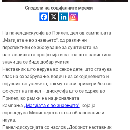
Сподели на социјалните мрежи
На панел-дискусија во Прилеп, дел од кампањата
„Магијата е во знаењето“, од различни
перспективи се зборуваше за суштината на
наставничката професија и за тоа што навистина
значи да се биде добар учител.
Наставник што верува во секое дете, што станува
глас на охрабрување, водич низ секојдневието и
сојузник во учењето, токму такви примери беа во
фокусот на панел – дискусија што се одржа во
Прилеп, во рамки на националната
кампања
„Магијата е во знаењето“
, која ја
спроведува Министерството за образование и
наука.
Панел-дискусијата со наслов „Добриот наставник