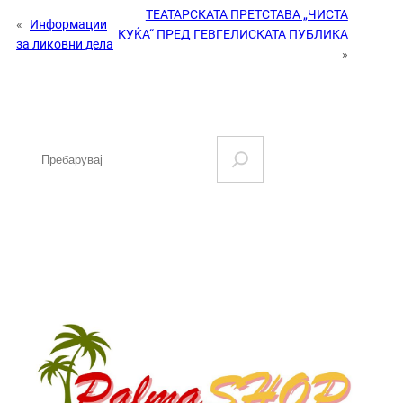
ТЕАТАРСКАТА ПРЕТСТАВА „ЧИСТА
«
Информации
КУЌА“ ПРЕД ГЕВГЕЛИСКАТА ПУБЛИКА
за ликовни дела
»
S
e
a
r
c
h