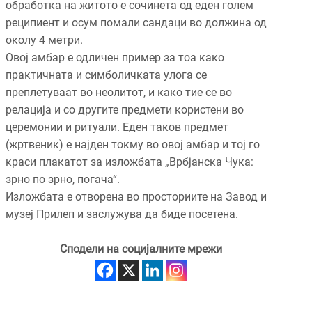
обработка на житото е сочинета од еден голем
реципиент и осум помали сандаци во должина од
околу 4 метри.
Овој амбар е одличен пример за тоа како
практичната и симболичката улога се
преплетуваат во неолитот, и како тие се во
релација и со другите предмети користени во
церемонии и ритуали. Еден таков предмет
(жртвеник) е најден токму во овој амбар и тој го
краси плакатот за изложбата „Врбјанска Чука:
зрно по зрно, погача“.
Изложбата е отворена во просториите на Завод и
музеј Прилеп и заслужува да биде посетена.
Сподели на социјалните мрежи