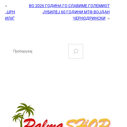
«
ВО 2026 ГОДИНА ГО СЛАВИМЕ ГОЛЕМИОТ
,,ЦРН
ЈУБИЛЕЈ 60 ГОДИНИ МТФ ВОЈДАН
ИЛА”
ЧЕРНОДРИНСКИ
»
S
e
a
r
c
h