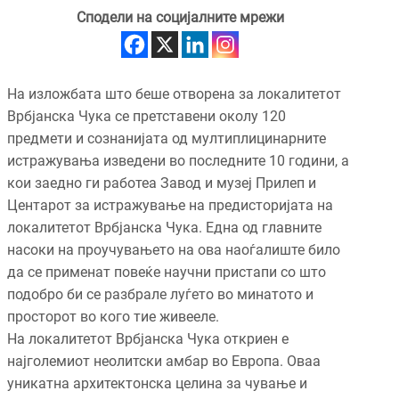
Сподели на социјалните мрежи
На изложбата што беше отворена за локалитетот
Врбјанска Чука се претставени околу 120
предмети и сознанијата од мултиплицинарните
истражувања изведени во последните 10 години, а
кои заедно ги работеа Завод и музеј Прилеп и
Центарот за истражување на предисторијата на
локалитетот Врбјанска Чука. Една од главните
насоки на проучувањето на ова наоѓалиште било
да се применат повеќе научни пристапи со што
подобро би се разбрале луѓето во минатото и
просторот во кого тие живееле.
На локалитетот Врбјанска Чука откриен е
најголемиот неолитски амбар во Европа. Оваа
уникатна архитектонска целина за чување и