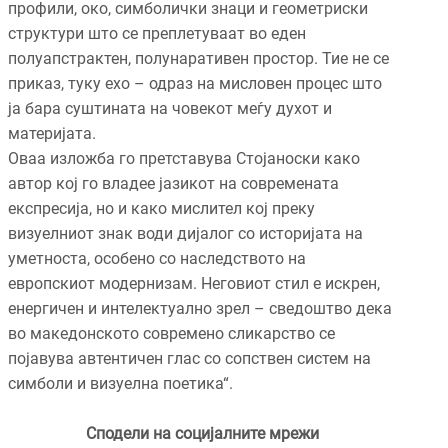
профили, око, симболички знаци и геометриски
структури што се преплетуваат во еден
полуапстрактен, полунаративен простор. Тие не се
приказ, туку ехо – одраз на мисловен процес што
ја бара суштината на човекот меѓу духот и
материјата.
Оваа изложба го претставува Стојаноски како
автор кој го владее јазикот на современата
експресија, но и како мислител кој преку
визуелниот знак води дијалог со историјата на
уметноста, особено со наследството на
европскиот модернизам. Неговиот стил е искрен,
енергичен и интелектуално зрел – сведоштво дека
во македонското современо сликарство се
појавува автентичен глас со сопствен систем на
симболи и визуелна поетика“.
Сподели на социјалните мрежи