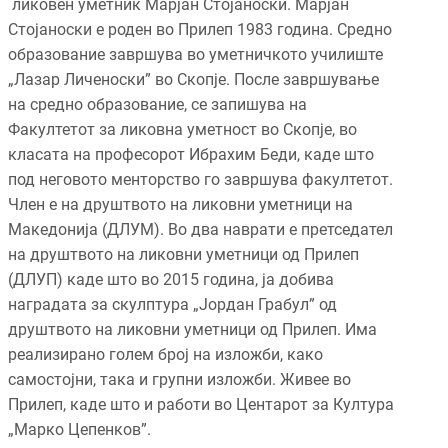
ликовен уметник Марјан Стојаноски. Марјан
Стојаноски е роден во Прилеп 1983 година. Средно
образование завршува во уметничкото училиште
„Лазар Личеноски” во Скопје. После завршување
на средно образование, се запишува на
Факултетот за ликовна уметност во Скопје, во
класата на професорот Ибрахим Беди, каде што
под неговото менторство го завршува факултетот.
Член е на друштвото на ликовни уметници на
Македонија (ДЛУМ). Во два наврати е претседател
на друштвото на ликовни уметници од Прилеп
(ДЛУП) каде што во 2015 година, ја добива
наградата за скулптура „Јордан Грабул” од
друштвото на ликовни уметници од Прилеп. Има
реализирано голем број на изложби, како
самостојни, така и групни изложби. Живее во
Прилеп, каде што и работи во Центарот за Култура
„Марко Цепенков”.