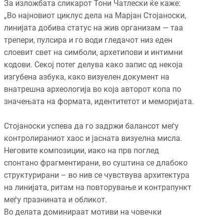
За изложбата сликарот Тони Чатлески ќе каже:
„Во најновиот циклус дела на Марјан Стојаноски,
линијата добива статус на жив организам — таа
трепери, пулсира и го води гледачот низ еден
слоевит свет на симболи, архетипови и интимни
кодови. Секој потег делува како запис од некоја
изгубена азбука, како визуелен документ на
внатрешна археологија во која авторот копа по
значењата на формата, идентитетот и меморијата.
Стојаноски успева да го задржи балансот меѓу
контролираниот хаос и јасната визуелна мисла.
Неговите композиции, иако на прв поглед
спонтано фрагментирани, во суштина се длабоко
структурирани – во нив се чувствува архитектура
на линијата, ритам на повторување и контрапункт
меѓу празнината и обликот.
Во делата доминираат мотиви на човечки