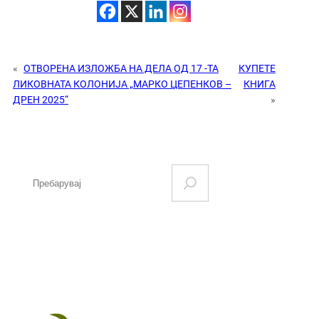
«
ОТВОРЕНА ИЗЛОЖБА НА ДЕЛА ОД 17 -ТА
КУПЕТЕ
ЛИКОВНАТА КОЛОНИЈА „МАРКО ЦЕПЕНКОВ –
КНИГА
ДРЕН 2025“
»
S
e
a
r
c
h