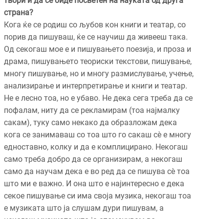
твори и да се биде посветен на науката од друга
страна?
Кога ќе се родиш со љубов кон книги и театар, со
порив да пишуваш, ќе се научиш да живееш така.
Од секогаш мое е и пишувањето поезија, и проза и
драма, пишувањето теориски текстови, пишување,
многу пишување, но и многу размислување, учење,
анализирање и интерпретирање и книги и театар.
Не е лесно тоа, но е убаво. Не дека сега треба да се
пофалам, ниту да се рекламирам (тоа најмалку
сакам), туку само некако да образложам дека
кога се занимаваш со тоа што го сакаш сè е многу
едноставно, колку и да е комплицирано. Некогаш
само треба добро да се организирам, а некогаш
само да научам дека е во ред да се пишува сè тоа
што ми е важно. И она што е најинтересно е дека
секое пишување си има своја музика, некогаш тоа
е музиката што ја слушам дури пишувам, а