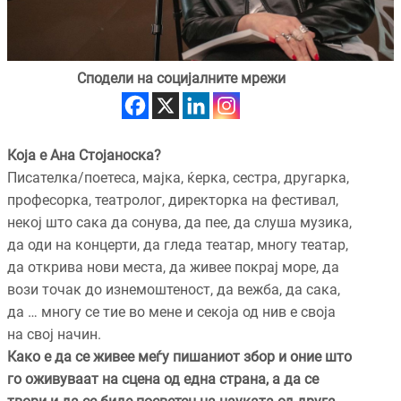
Сподели на социјалните мрежи
Која е Ана Стојаноска?
Писателка/поетеса, мајка, ќерка, сестра, другарка,
професорка, театролог, директорка на фестивал,
некој што сака да сонува, да пее, да слуша музика,
да оди на концерти, да гледа театар, многу театар,
да открива нови места, да живее покрај море, да
вози точак до изнемоштеност, да вежба, да сака,
да … многу се тие во мене и секоја од нив е своја
на свој начин.
Како е да се живее меѓу пишаниот збор и они
e што
го оживуваат на сцена од една страна, а да се