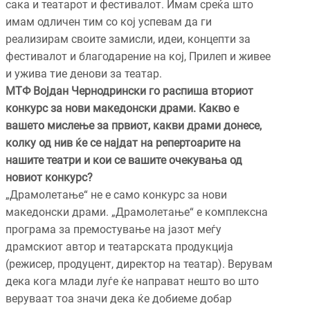
сака и театарот и фестивалот. Имам среќа што
имам одличен тим со кој успевам да ги
реализирам своите замисли, идеи, концепти за
фестивалот и благодарение на кој, Прилеп и живее
и ужива тие денови за театар.
МТФ Војдан Чернодрински го распиша вториот
конкурс за нови македонски драми. Какво е
вашето мислење за првиот, какви драми донесе,
колку од нив ќе се најдат на репертоарите на
нашите театри и кои се вашите очекувањa од
новиот конкурс?
„Драмолетање“ не е само конкурс за нови
македонски драми. „Драмолетање“ е комплексна
програма за премостување на јазот меѓу
драмскиот автор и театарската продукција
(режисер, продуцент, директор на театар). Верувам
дека кога млади луѓе ќе направат нешто во што
веруваат тоа значи дека ќе добиеме добар