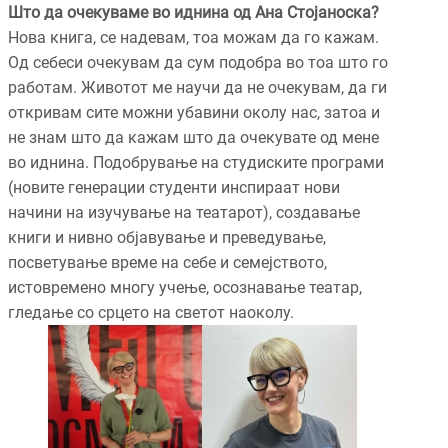
Што да очекуваме во иднина од Ана Стојаноска?
Нова книга, се надевам, тоа можам да го кажам.
Од себеси очекувам да сум подобра во тоа што го
работам. Животот ме научи да не очекувам, да ги
откривам сите можни убавини околу нас, затоа и
не знам што да кажам што да очекувате од мене
во иднина. Подобрување на студиските програми
(новите генерации студенти инспираат нови
начини на изучување на театарот), создавање
книги и нивно објавување и преведување,
посветување време на себе и семејството,
истовремено многу учење, осознавање театар,
гледање со срцето на светот наоколу.