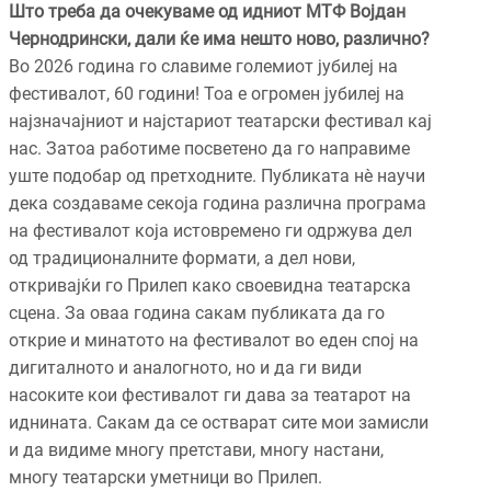
Што треба да очекуваме од идниот МТФ Војдан
Чернодрински, дали ќе има нешто ново, различно?
Во 2026 година го славиме големиот јубилеј на
фестивалот, 60 години! Тоа е огромен јубилеј на
најзначајниот и најстариот театарски фестивал кај
нас. Затоа работиме посветено да го направиме
уште подобар од претходните. Публиката нè научи
дека создаваме секоја година различна програма
на фестивалот која истовремено ги одржува дел
од традиционалните формати, а дел нови,
откривајќи го Прилеп како своевидна театарска
сцена. За оваа година сакам публиката да го
открие и минатото на фестивалот во еден спој на
дигиталното и аналогното, но и да ги види
насоките кои фестивалот ги дава за театарот на
иднината. Сакам да се остварат сите мои замисли
и да видиме многу претстави, многу настани,
многу театарски уметници во Прилеп.