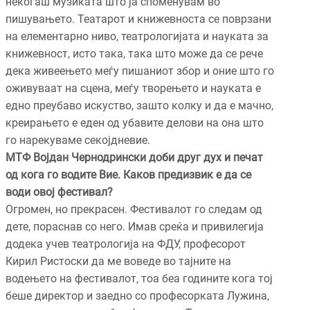
некогаш музиката што ја споменувам во
пишувањето. Театарот и книжевноста се поврзани
на елементарно ниво, театрологијата и науката за
книжевност, исто така, така што може да се рече
дека живеењето меѓу пишаниот збор и оние што го
оживуваат на сцена, меѓу творењето и науката е
едно преубаво искуство, зашто колку и да е мачно,
креирањето е еден од убавите делови на она што
го нарекуваме секојдневие.
МТФ Војдан Чернодрински доби друг дух и печат
од кога го водите Вие. Каков предизвик е да се
води овој фестивал?
Огромен, но прекрасен. Фестивалот го следам од
дете, пораснав со него. Имав среќа и привилегија
додека учев театрологија на ФДУ, професорот
Кирил Ристоски да ме воведе во тајните на
водењето на фестивалот, тоа беа годините кога тој
беше директор и заедно со професорката Лужина,