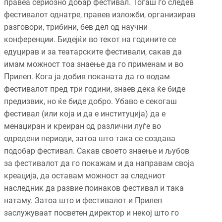
правеа сериозно добар фестивал. Тогаш го следев
фестивалот однатре, правев изложби, организирав
разговори, трибини, бев дел од научни
конференции. Бидејќи во текот на годините се
едуцирав и за театарските фестивали, сакав да
имам можност тоа знаење да го применам и во
Прилеп. Кога ја добив поканата да го водам
фестивалот пред три години, знаев дека ќе биде
предизвик, но ќе биде добро. Убаво е секогаш
фестивал (или која и да е институција) да е
менаџиран и креиран од различни луѓе во
одредени периоди, затоа што така се создава
подобар фестивал. Сакав своето знаење и љубов
за фестивалот да го покажам и да направам своја
креација, да оставам можност за следниот
наследник да развие поинаков фестивал и така
натаму. Затоа што и фестивалот и Прилеп
заслужуваат посветен директор и некој што го