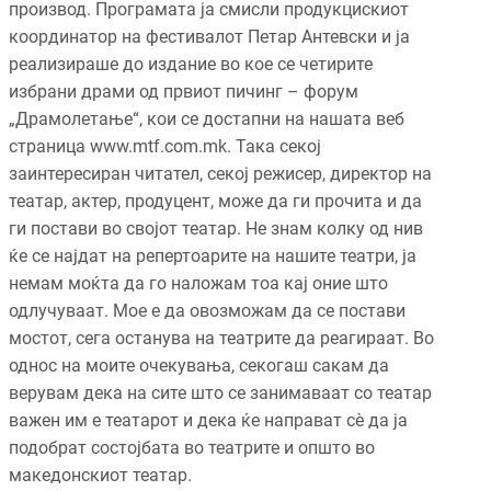
производ. Програмата ја смисли продукцискиот
координатор на фестивалот Петар Антевски и ја
реализираше до издание во кое се четирите
избрани драми од првиот пичинг – форум
„Драмолетање“, кои се достапни на нашата веб
страница www.mtf.com.mk. Така секој
заинтересиран читател, секој режисер, директор на
театар, актер, продуцент, може да ги прочита и да
ги постави во својот театар. Не знам колку од нив
ќе се најдат на репертоарите на нашите театри, ја
немам моќта да го наложам тоа кај оние што
одлучуваат. Мое е да овозможам да се постави
мостот, сега останува на театрите да реагираат. Во
однос на моите очекувања, секогаш сакам да
верувам дека на сите што се занимаваат со театар
важен им е театарот и дека ќе направат сè да ја
подобрат состојбата во театрите и општо во
македонскиот театар.