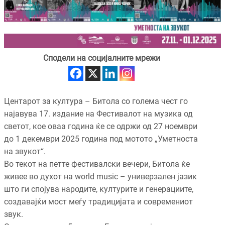
Сподели на социјалните мрежи
Центарот за култура – Битола со голема чест го
најавува 17. издание на Фестивалот на музика од
светот, кое оваа година ќе се одржи од 27 ноември
до 1 декември 2025 година под мотото „Уметноста
на звукот“.
Во текот на петте фестивалски вечери, Битола ќе
живее во духот на world music – универзален јазик
што ги спојува народите, културите и генерациите,
создавајќи мост меѓу традицијата и современиот
звук.