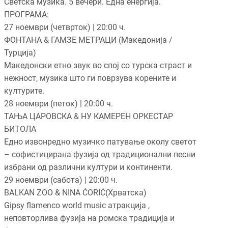
Светска музика. 5 вечери. Една енергија.
ПРОГРАМА:
27 ноември (четврток) | 20:00 ч.
ФОНТАНА & ГАМЗЕ МЕТРАЦИ (Македонија /
Турција)
Македонски етно звук во спој со турска страст и
нежност, музика што ги поврзува корените и
културите.
28 ноември (петок) | 20:00 ч.
ТАЊА ЦАРОВСКА & НУ КАМЕРЕН ОРКЕСТАР
БИТОЛА
Едно извонредно музичко патување околу светот
– софистицирана фузија од традиционални песни
избрани од различни култури и континенти.
29 ноември (сабота) | 20:00 ч.
BALKAN ZOO & NINA ĆORIĆ(Хрватска)
Gipsy flamenco world music атракција ,
неповторлива фузија на ромска традиција и