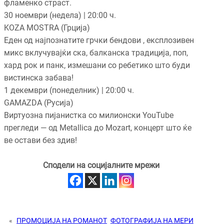
фламенко страст.
30 ноември (недела) | 20:00 ч.
KOZA MOSTRA (Грција)
Еден од најпознатите грчки бендови , експлозивен
микс вклучувајќи ска, балканска традиција, поп,
хард рок и панк, измешани со ребетико што буди
вистинска забава!
1 декември (понеделник) | 20:00 ч.
GAMAZDA (Русија)
Виртуозна пијанистка со милионски YouTube
прегледи — од Metallica до Mozart, концерт што ќе
ве остави без здив!
Сподели на социјалните мрежи
«
ПРОМОЦИЈА НА РОМАНОТ
ФОТОГРАФИЈА НА МЕРИ