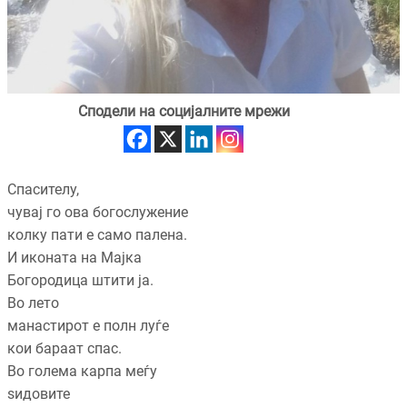
Сподели на социјалните мрежи
Спасителу,
чувај го ова богослужение
колку пати е само палена.
И иконата на Мајка
Богородица штити ја.
Во лето
манастирот е полн луѓе
кои бараат спас.
Во голема карпа меѓу
ѕидовите