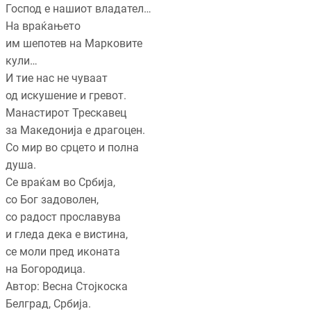
Господ е нашиот владател…
На враќањето
им шепотев на Марковите
кули…
И тие нас не чуваат
од искушение и гревот.
Манастирот Трескавец
за Македонија е драгоцен.
Со мир во срцето и полна
душа.
Се враќам во Србија,
со Бог задоволен,
со радост прославува
и гледа дека е вистина,
се моли пред иконата
на Богородица.
Автор: Весна Стојкоска
Белград, Србија.