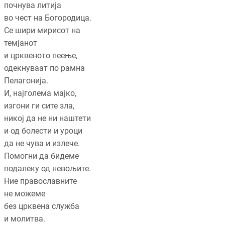
почнува литија
во чест на Богородица.
Се шири мирисот на
темјанот
и црквеното пеење,
одекнуваат по рамна
Пелагонија.
И, најголема мајко,
изгони ги сите зла,
никој да не ни наштети
и од болести и уроци
да не чува и излече.
Помогни да бидеме
подалеку од невољите.
Ние православните
не можеме
без црквена служба
и молитва.