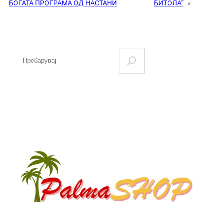
БОГАТА ПРОГРАМА ОД НАСТАНИ
БИТОЛА“
»
S
e
a
r
c
h