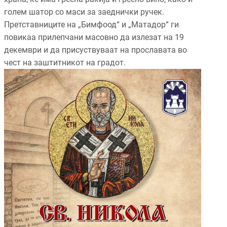
голем шатор со маси за заеднички ручек.
Претставниците на „Бимфоод“ и „Матадор“ ги
повикаа прилепчани масовно да излезат на 19
декември и да присуствуваат на прославата во
чест на заштитникот на градот.