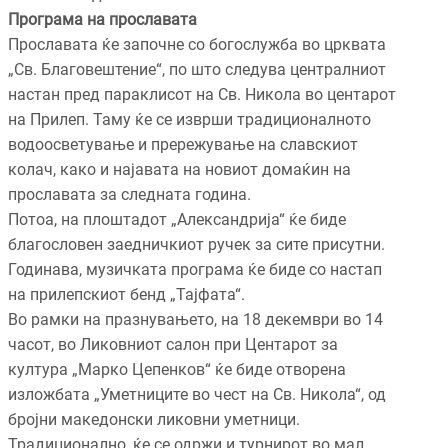
Програма на прославата
Прославата ќе започне со богослужба во црквата
„Св. Благовештение“, по што следува централниот
настан пред параклисот на Св. Никола во центарот
на Прилеп. Таму ќе се изврши традиционалното
водоосветување и прережување на славскиот
колач, како и најавата на новиот домаќин на
прославата за следната година.
Потоа, на плоштадот „Александрија“ ќе биде
благословен заедничкиот ручек за сите присутни.
Годинава, музичката програма ќе биде со настап
на прилепскиот бенд „Тајфата“.
Во рамки на празнувањето, на 18 декември во 14
часот, во Ликовниот салон при Центарот за
култура „Марко Цепенков“ ќе биде отворена
изложбата „Уметниците во чест на Св. Никола“, од
бројни македонски ликовни уметници.
Традиционално, ќе се одржи и турнирот во мал