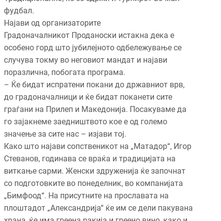
фудбал.
Најави од организаторите
Градоначалникот Проданоски истакна дека е
особено горд што јубилејното одбележување се
случува токму во неговиот мандат и најави
поразлична, побогата програма.
– Ќе бидат испратени покани до државниот врв,
до градоначалници и ќе бидат поканети сите
граѓани на Прилеп и Македонија. Посакуваме да
го зајакнеме заедништвото кое е од големо
значење за сите нас – изјави тој.
Како што најави сопственикот на „Матадор“, Игор
Стеванов, годинава се враќа и традицијата на
виткање сарми. Женски здруженија ќе започнат
со подготовките во понеделник, во компанијата
„Бимфоод“. На присутните на прославата на
плоштадот „Александрија“ ќе им се дели пакувана
храна, ќе има греена ракија и греено вино, како и