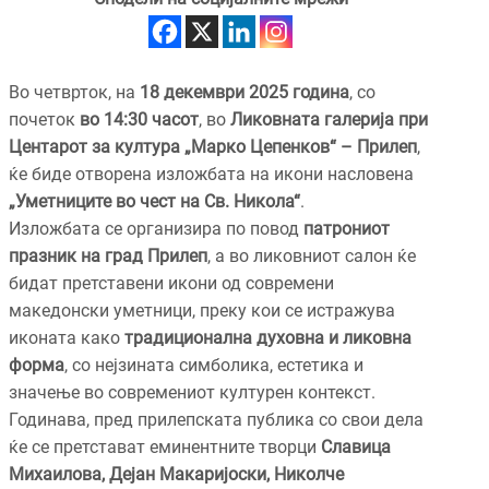
Во четврток, на
18 декември 2025 година
, со
почеток
во 14:30 часот
, во
Ликовната галерија при
Центарот за култура „Марко Цепенков“ – Прилеп
,
ќе биде отворена изложбата на икони насловена
„Уметниците во чест на Св. Никола“
.
Изложбата се организира по повод
патрониот
празник на град Прилеп
, а во ликовниот салон ќе
бидат претставени икони од современи
македонски уметници, преку кои се истражува
иконата како
традиционална духовна и ликовна
форма
, со нејзината симболика, естетика и
значење во современиот културен контекст.
Годинава, пред прилепската публика со свои дела
ќе се претстават еминентните творци
Славица
Михаилова, Дејан Макаријоски, Николче