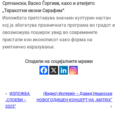
Српчански, Васко Ѓоргиев, како и ателјето
„Теракотни икони Серафим“
.
Изложбата претставува значаен културен настан
кој ја збогатува празничната програма во градот и
овозможува поширок увид во современите
пристапи кон иконописот како форма на
уметничко изразување.
Сподели на социјалните мрежи
«
ИЗЛОЖБА
(Видео) Интервју – Давид Нешкоски
„СЛОЕВИ –
НОВОГОДИШЕН КОНЦЕРТ НА „MATRIX“
2025“
»