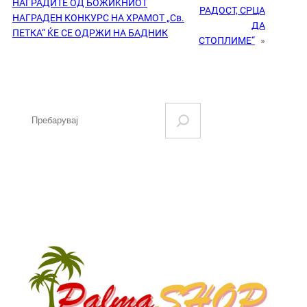
НАГРАДИТЕ ОД БОЖИЌНИОТ
РАДОСТ, СРЦА
НАГРАДЕН КОНКУРС НА ХРАМОТ „Св.
ДА
ПЕТКА“ ЌЕ СЕ ОДРЖИ НА БАДНИК
СТОПЛИМЕ“
»
S
e
a
r
c
h