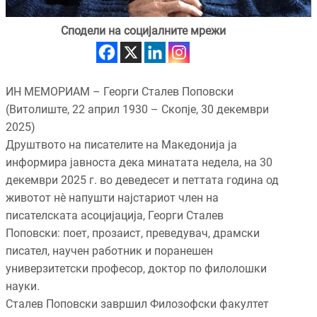
Сподели на социјалните мрежи
ИН МЕМОРИАМ – Георги Сталев Поповски
(Витолиште, 22 април 1930 – Скопје, 30 декември
2025)
Друштвото на писателите на Македонија ја
информира јавноста дека минатата недела, на 30
декември 2025 г. во деведесет и петтата година од
животот нè напушти најстариот член на
писателската асоцијација, Георги Сталев
Поповски: поет, прозаист, преведувач, драмски
писател, научен работник и поранешен
универзитетски професор, доктор по филолошки
науки.
Сталев Поповски завршил Филозофски факултет