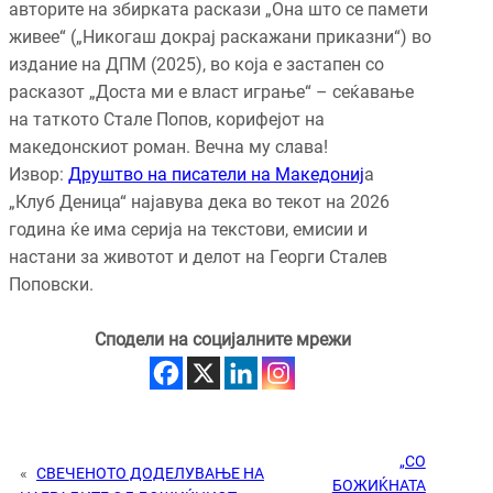
авторите на збирката раскази „Она што се памети
живее“ („Никогаш докрај раскажани приказни“) во
издание на ДПМ (2025), во која е застапен со
расказот „Доста ми е власт играње“ – сеќавање
на таткото Стале Попов, корифејот на
македонскиот роман. Вечна му слава!
Извор:
Друштво на писатели на Македониј
а
„Клуб Деница“ најавува дека во текот на 2026
година ќе има серија на текстови, емисии и
настани за животот и делот на Георги Сталев
Поповски.
Сподели на социјалните мрежи
„СО
«
СВЕЧЕНОТО ДОДЕЛУВАЊЕ НА
БОЖИЌНАТА