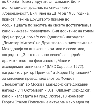
во Скопје. Помеѓу другите ангажмани, бил и
долгогодишен уредник на списанието
„Современост“. Бил член на ДПМ од 1956 година,
првиот член на Друштвото примен во
Асоцијацијата по заслуга на своите достигнувања
како книжевен преведувач. Бил добитник на голем
број награди, помеѓу кои (двапати) наградата
„Димитар Митрев“ на Друштвото на писателите на
Македонија за книжевна критика и есеистика,
наградата „Златен лавров венец“ за најдобар
драмски текст на фестивалот „Мали и
експериментални сцени“ (МЕС-Сараево, 1972),
наградите „Григор Прличев“ и „Кирил Пејчиновиќ“
за книжевен превод, медалот од Фондот
„Лермонтов“ во Москва, македонските државни
награди „11 Октомври“ и „Св. Климент Охридски“,
како и наградата на град Скопје „13 ноември“.
Георги Сталев Поповски е актуелен како еден од