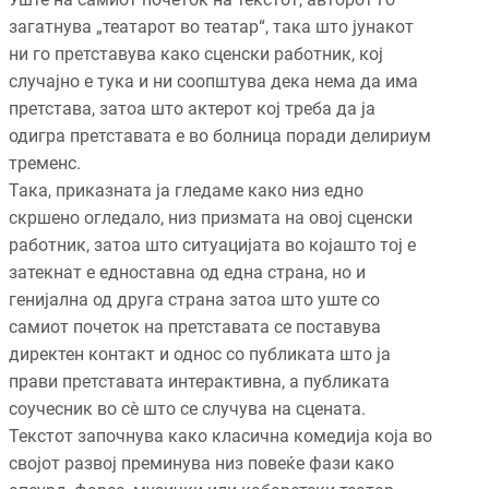
загатнува „театарот во театар“, така што јунакот
ни го претставува како сценски работник, кој
случајно е тука и ни соопштува дека нема да има
претстава, затоа што актерот кој треба да ја
одигра претставата е во болница поради делириум
тременс.
Така, приказната ја гледаме како низ едно
скршено огледало, низ призмата на овој сценски
работник, затоа што ситуацијата во којашто тој е
затекнат е едноставна од една страна, но и
генијална од друга страна затоа што уште со
самиот почеток на претставата се поставува
директен контакт и однос со публиката што ја
прави претставата интерактивна, а публиката
соучесник во сè што се случува на сцената.
Текстот започнува како класична комедија која во
својот развој преминува низ повеќе фази како