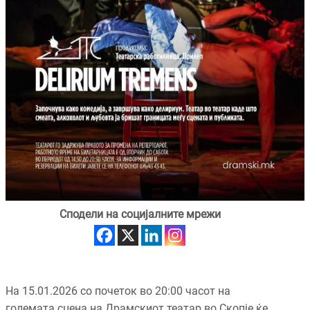
Сподели на социјалните мрежи
На 15.01.2026 со почеток во 20:00 часот на
големата сцена на Драмскиот театар во Скопје ќе