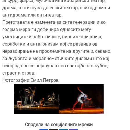
апсурд, фарса, музички или кабаретски театар,
драма, а стигнува до епски театар, психодрама и
антидрама или антитеатар.
Претставата е наменета за сите генерации и во
голема мера ги дефинира односите меѓу
уметниците и работниците, нивните влијанија,
соработки и антагонизам кој се развива од
неразбирање на проблемите на другите и, секако,
за љубовта и морално–етичките дилеми што кај
секој од нас се појавуваат во состојба на љубов,
страст и страв.
Фотографии:Емил Петров
Сподели на социјалните мрежи