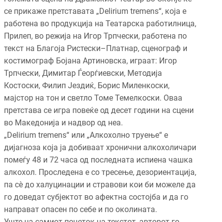
се прикаже претставата „Delirium tremens“, која е
работена во продукција на Театарска работилница,
Прилеп, во режија на Игор Трпчески, работена по
текст на Благоја Ристески–Платнар, сценограф и
костимограф Бојана Артиновска, играат: Игор
Трпчески, Димитар Ѓеорѓиевски, Методија
Костоски, Филип Јездиќ, Борис Миленкоски,
мајстор на тон и светло Томе Темелкоски. Оваа
претстава се игра повеќе од десет години на сцени
во Македонија и надвор од неа.
„Delirium tremens“ или „Алкохолно труење“ е
дијагноза која ја добиваат хронични алкохоличари
помеѓу 48 и 72 часа од последната испиена чашка
алкохол. Проследена е со тресење, дезориентација,
па сѐ до халуцинации и стравови кои би можеле да
го доведат субјектот во афектна состојба и да го
направат опасен по себе и по околината.
Уште на самиот почеток на текстот, авторот го