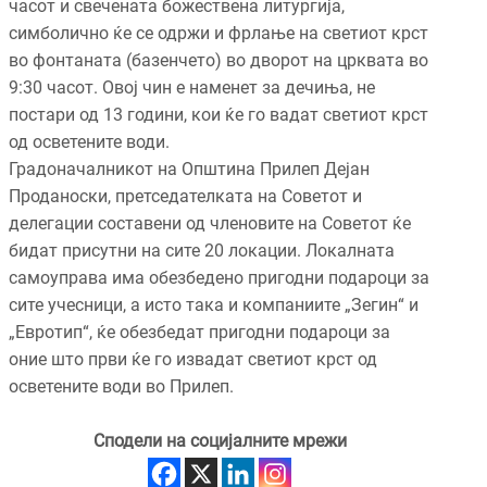
часот и свечената божествена литургија,
симболично ќе се одржи и фрлање на светиот крст
во фонтаната (базенчето) во дворот на црквата во
9:30 часот. Овој чин е наменет за дечиња, не
постари од 13 години, кои ќе го вадат светиот крст
од осветените води.
Градоначалникот на Општина Прилеп Дејан
Проданоски, претседателката на Советот и
делегации составени од членовите на Советот ќе
бидат присутни на сите 20 локации. Локалната
самоуправа има обезбедено пригодни подароци за
сите учесници, а исто така и компаниите „Зегин“ и
„Евротип“, ќе обезбедат пригодни подароци за
оние што први ќе го извадат светиот крст од
осветените води во Прилеп.
Сподели на социјалните мрежи