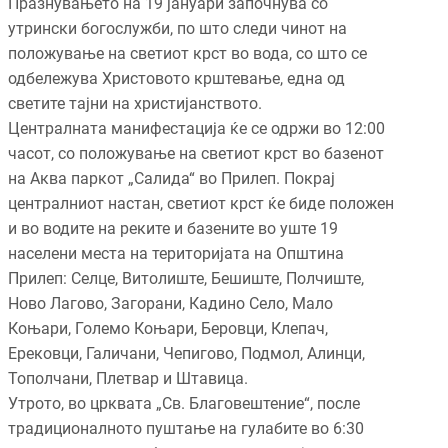
Празнувањето на 19 јануари започнува со
утрински богослужби, по што следи чинот на
положување на светиот крст во вода, со што се
одбележува Христовото крштевање, една од
светите тајни на христијанството.
Централната манифестација ќе се одржи во 12:00
часот, со положување на светиот крст во базенот
на Аква паркот „Салида“ во Прилеп. Покрај
централниот настан, светиот крст ќе биде положен
и во водите на реките и базените во уште 19
населени места на територијата на Општина
Прилеп: Селце, Витолиште, Бешиште, Полчиште,
Ново Лагово, Загорани, Кадино Село, Мало
Коњари, Големо Коњари, Беровци, Клепач,
Ерековци, Галичани, Чепигово, Подмол, Алинци,
Тополчани, Плетвар и Штавица.
Утрото, во црквата „Св. Благовештение“, после
традиционалното пуштање на гулабите во 6:30