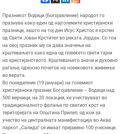
Празникот Водици (Богојавление) народот го
празнува како еден од најголемите христијански
празници, зашто на тој ден Исус Христос е крстен
од Свети Јован Крстител во реката Јордан. Со тоа
на овој празник му се дава значење на
крштевањето како една од повеќето свети тајни
на христијанството. Крштевањето значи и духовно
раѓање, односно почеток на човековото живеење
во верата.
Во понеделник (19 јануари) на големиот
христијански празник Богојавление – Водици над
500 верници, на 20 локации, ќе учествуваат во
традиционалното фрлање по светиот крст на
територијата на Општина Прилеп, од кои за
учество на централната манифестација во Аква
паркот „Салида“ се имаат пријавено 100 учесници.