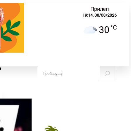
Прилеп
19:14,
08/08/2026
°C
30
“
S
e
ЧУВАЊЕ НА
НАУКА И
МИНАТОТО
ОБРАЗОВАНИЕ
a
r
c
h