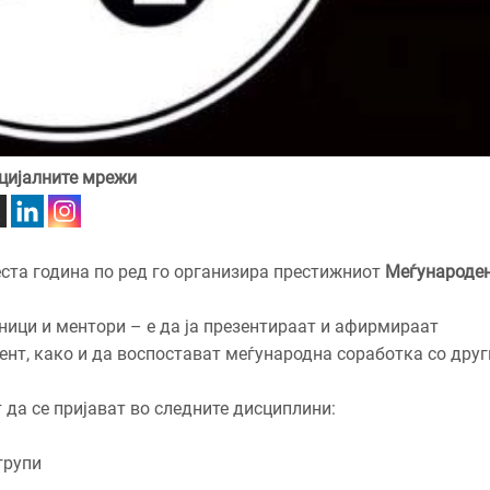
цијалните мрежи
еста година по ред го организира престижниот
Меѓународе
ници и ментори – е да ја презентираат и афирмираат
ент, како и да воспостават меѓународна соработка со друг
 да се пријават во следните дисциплини:
групи