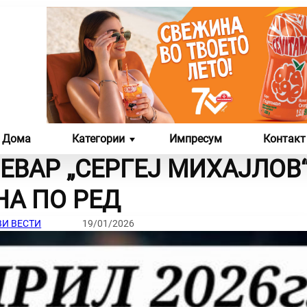
Дома
Категории
Импресум
Контакт
ВАР „СЕРГЕЈ МИХАЈЛОВ
ЛИКОВНА И ФОТО
СЦЕНА
НА ПО РЕД
УМЕТНОСТ
И ВЕСТИ
19/01/2026
ЛИКОВНИ ДЕЛА