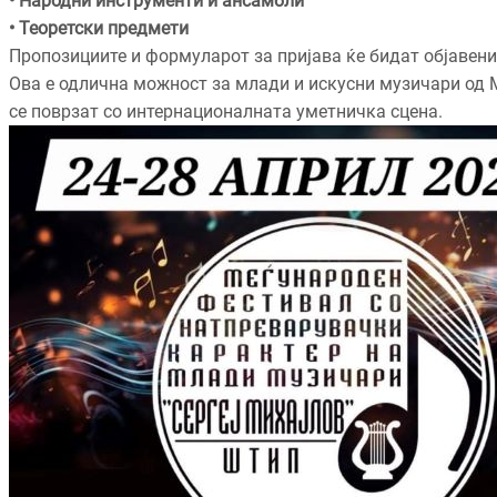
• Народни инструменти и ансамбли
• Теоретски предмети
Пропозициите и формуларот за пријава ќе бидат објавени
Ова е одлична можност за млади и искусни музичари од М
се поврзат со интернационалната уметничка сцена.