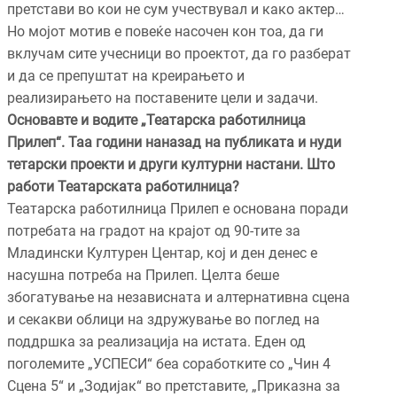
претстави во кои не сум учествувал и како актер…
Но мојот мотив е повеќе насочен кон тоа, да ги
вклучам сите учесници во проектот, да го разберат
и да се препуштат на креирањето и
реализирањето на поставените цели и задачи.
Основавте и водите „Театарска работилница
Прилеп“. Таа години наназад на публиката и нуди
тетарски проекти и други културни настани. Што
работи Театарската работилница?
Театарска работилница Прилеп е основана поради
потребата на градот на крајот од 90-тите за
Младински Културен Центар, кој и ден денес е
насушна потреба на Прилеп. Целта беше
збогатување на независната и алтернативна сцена
и секакви облици на здружување во поглед на
поддршка за реализација на истата. Еден од
поголемите „УСПЕСИ“ беа соработките со „Чин 4
Сцена 5“ и „Зодијак“ во претставите, „Приказна за