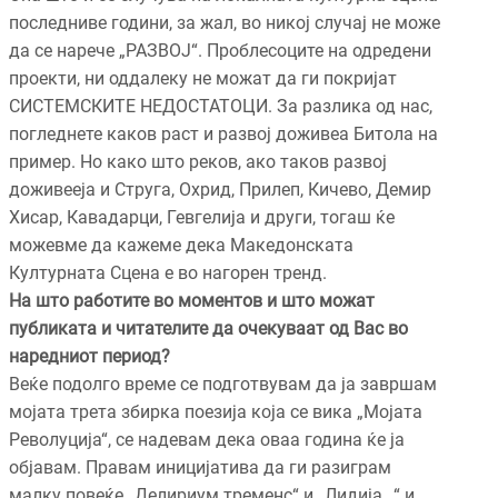
последниве години, за жал, во никој случај не може
да се нарече „РАЗВОЈ“. Проблесоците на одредени
проекти, ни оддалеку не можат да ги покријат
СИСТЕМСКИТЕ НЕДОСТАТОЦИ. За разлика од нас,
погледнете каков раст и развој доживеа Битола на
пример. Но како што реков, ако таков развој
доживееја и Струга, Охрид, Прилеп, Кичево, Демир
Хисар, Кавадарци, Гевгелија и други, тогаш ќе
можевме да кажеме дека Македонската
Културната Сцена е во нагорен тренд.
На што работите во моментов и што можат
публиката и читателите да очекуваат од Вас во
наредниот период?
Веќе подолго време се подготвувам да ја завршам
мојата трета збирка поезија која се вика „Мојата
Револуција“, се надевам дека оваа година ќе ја
објавам. Правам иницијатива да ги разиграм
малку повеќе „Делириум тременс“ и „Лидија…“ и