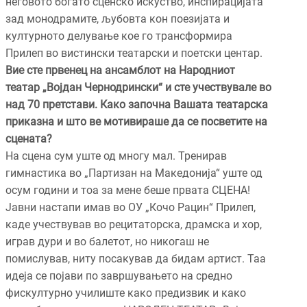
неговото богато сценско искуство, инспирацијата
зад монодрамите, љубовта кон поезијата и
културното делување кое го трансформира
Прилеп во вистински театарски и поетски центар.
Вие сте првенец на ансамблот на Народниот
театар „Војдан Чернодрински“ и сте учествувале во
над 70 претстави. Како започна Вашата театарска
приказна и што ве мотивираше да се посветите на
сцената?
На сцена сум уште од многу мал. Тренирав
гимнастика во „Партизан на Македонија“ уште од
осум години и тоа за мене беше првата СЦЕНА!
Јавни настапи имав во ОУ „Кочо Рацин“ Прилеп,
каде учествував во рецитаторска, драмска и хор,
играв дури и во балетот, но никогаш не
помислував, ниту посакував да бидам артист. Таа
идеја се појави по завршувањето на средно
фискултурно училиште како предизвик и како