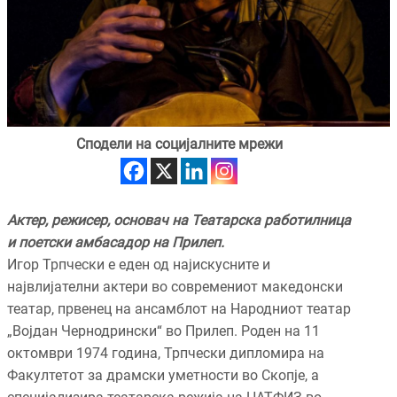
Сподели на социјалните мрежи
Актер, режисер, основач на Театарска работилница
и поетски амбасадор на Прилеп.
Игор Трпчески е еден од најискусните и
највлијателни актери во современиот македонски
театар, првенец на ансамблот на Народниот театар
„Војдан Чернодрински“ во Прилеп. Роден на 11
октомври 1974 година, Трпчески дипломира на
Факултетот за драмски уметности во Скопје, а