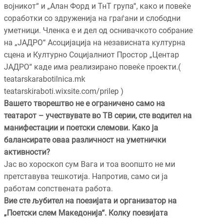
војникот“ и „Алан Форд и ТнТ група“, како и повеќе
соработки со здруженија на граѓани и слободни
уметници. Членка е и дел од оснивачкото собрание
на „ЈАДРО“ Асоцијација на независната културна
сцена и Културно Социјалниот Простор „Центар
ЈАДРО“ каде има реализирано повеќе проекти.(
teatarskarabotilnica.mk
teatarskiraboti.wixsite.com/prilep )
Вашето творештво не е ограничено само на
театарот – учествувате во ТВ серии, сте водител на
манифестации и поетски слемови. Како ја
балансирате оваа различност на уметнички
активности?
Јас во хороскоп сум Вага и тоа воопшто не ми
претставува тешкотија. Напротив, само си ја
работам сопствената работа.
Вие сте љубител на поезијата и организатор на
„Поетски слем Македонија“. Колку поезијата