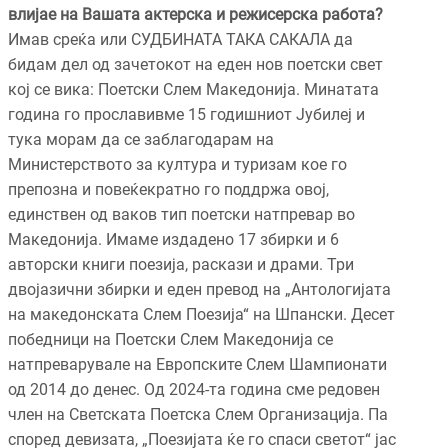
влијае на Вашата актерска и режисерска работа?
Имав среќа или СУДБИНАТА ТАКА САКАЛА да
бидам дел од зачетокот на еден нов поетски свет
кој се вика: Поетски Слем Македонија. Минатата
година го прославивме 15 годишниот Јубилеј и
тука морам да се заблагодарам на
Министерството за култура и туризам кое го
препозна и повеќекратно го поддржа овој,
единствен од ваков тип поетски натпревар во
Македонија. Имаме издадено 17 збирки и 6
авторски книги поезија, раскази и драми. Три
двојазични збирки и еден превод на „Антологијата
на македонската Слем Поезија“ на Шпански. Десет
победници на Поетски Слем Македонија се
натпреварувале на Европските Слем Шампионати
од 2014 до денес. Од 2024-та година сме редовен
член на Светската Поетска Слем Организација. Па
според девизата, „Поезијата ќе го спаси светот“ јас