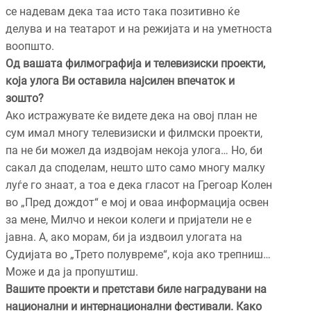
се надевам дека таа исто така позитивно ќе
делува и на театарот и на режијата и на уметноста
воопшто.
Од вашата филмографија и телевизиски проекти,
која улога Ви оставила најсилен впечаток и
зошто?
Ако истражувате ќе видeте дека на овој план не
сум имал многу телевизиски и филмски проекти,
па не би можел да издвојам некоја улога… Но, би
сакал да споделам, нешто што само многу малку
луѓе го знаат, а тоа е дека гласот на Грегоар Колен
во „Пред дождот“ е мој и оваа информација освен
за мене, Милчо и некои колеги и пријатели не е
јавна. А, ако морам, би ја издвоил улогата на
Судијата во „Трето полувреме“, која ако трепниш…
Може и да ја пропуштиш.
Вашите проекти и претстави биле наградувани на
национални и интернационални фестивали. Како