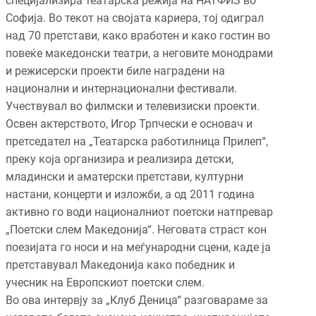
специјализира театарска режија на НАТФИЗ во
Софија. Во текот на својата кариера, тој одиграл
над 70 претстави, како вработен и како гостин во
повеќе македонски театри, а неговите монодрами
и режисерски проекти биле наградени на
национални и интернационални фестивали.
Учествувал во филмски и телевизиски проекти.
Освен актерството, Игор Трпчески е основач и
претседател на „Театарска работилница Прилеп“,
преку која организира и реализира детски,
младински и аматерски претстави, културни
настани, концерти и изложби, а од 2011 година
активно го води националниот поетски натпревар
„Поетски слем Македонија“. Неговата страст кон
поезијата го носи и на меѓународни сцени, каде ја
претставувал Македонија како победник и
учесник на Европскиот поетски слем.
Во ова интервју за „Клуб Деница“ разговараме за