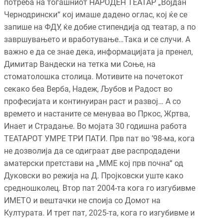
потреба на тогашниот НАРОДЕН ТЕАТАР „Војдан
Чернодрински“ кој имаше дадено оглас, кој ќе се
запише на ФДУ, ќе добие стипендија од театар, а по
завршувањето и вработување…Така и се случи. А
важно е да се знае дека, информацијата ја пренел,
Димитар Вандески на тетка ми Соње, на
стоматолошка столица. Мотивите на почетокот
секако беа Верба, Надеж, Љубов и Радост во
професијата и континуиран раст и развој… А со
времето и настаните се менуваа во Пркос, Жртва,
Инает и Страдање. Во мојата 30 годишна работа
ТЕАТАРОТ УМРЕ ТРИ ПАТИ. Прв пат во ’98-ма, кога
не дозволија да се одиграат две распродадени
аматерски претстави на „ММЕ кој прв почна“ од
Дуковски во режија на Д. Пројковски уште како
средношколец. Втор пат 2004-та кога го изгубивме
ИМЕТО и вештачки не споија со Домот на
Културата. И трет пат, 2025-та, кога го изгубивме и