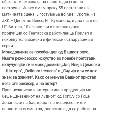
објектот и смислата на нашето досегашно
постоење. Инаку имам преку 55 претстави на
матичната сцена, 5 гостувања во МНТ Скопје, НТ
ЈХК – Џинот во Велес, НТ Куманово, и два пати во
НТ Битола, 10 независни и алтернативни
продукции со Театарска работилница Прилеп и
неколку телевизиски и филмски остварувања и
серии.
Монодрамите се посебен дел од Вашиот опус.
Имате режисерско искуство во повеќе претстави,
вклучувајќи ги и монодрамите „Јас, Илија Димоски
– Шаторо“, „
Delirium tremens
“ и „Лидија или се што
знам за жените“. Како се менува Вашиот пристап
кога сте режисер, а не актер?
Прва независна и алтернативна продукција ми
беше „Дневникот на лудиот“ од Гогољ со Гоце
Јованоски на бас, крајот на деведесеттите и
навистина огомно задоволство е да се работи на