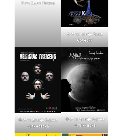
Фото Емил Петров
фото и дизајн Емил
Солески
Фото и дизајн Бојана
Фото и дизајн Бојана
Артиновска
Артиновска