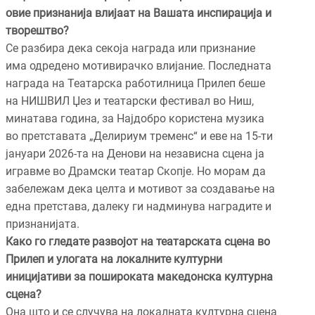
овие признанија влијаат на Вашата инспирација и
творештво?
Се разбира дека секоја награда или признание
има одредено мотивирачко влијание. Последната
награда на Театарска работилница Прилеп беше
на НИШВИЛ Џез и театарски фестивал во Ниш,
минатава година, за Најдобро користена музика
во претставата „Делириум тременс“ и еве на 15-ти
јануари 2026-та на Денови на независна сцена ја
игравме во Драмски театар Скопје. Но морам да
забележам дека целта и мотивот за создавање на
една претстава, далеку ги надминува наградите и
признанијата.
Како го гледате развојот на театарската сцена во
Прилеп и улогата на локалните културни
иницијативи за пошироката македонска културна
сцена?
Она што и се случува на локалната културна сцена