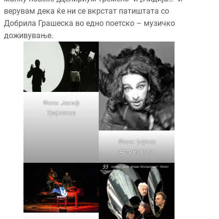
верувам дека ќе ни се вкрстат патиштата со
Добрила Грашеска во едно поетско – музичко
доживување.
Фото: Јосиф
Трајкоски
Фото: Бојана
Артиновска