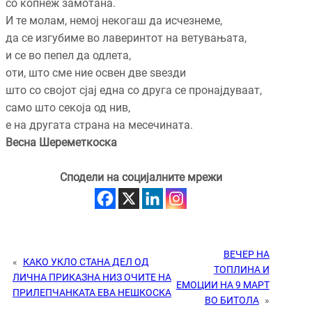
со копнеж замотана.
И те молам, немој некогаш да исчезнеме,
да се изгубиме во лаверинтот на ветувањата,
и се во пепел да одлета,
оти, што сме ние освен две ѕвезди
што со својот сјај една со друга се пронајдуваат,
само што секоја од нив,
е на другата страна на месечината.
Весна Шереметкоска
Сподели на социјалните мрежи
ВЕЧЕР НА
«
КАКО УКЛО СТАНА ДЕЛ ОД
ТОПЛИНА И
ЛИЧНА ПРИКАЗНА НИЗ ОЧИТЕ НА
ЕМОЦИИ НА 9 МАРТ
ПРИЛЕПЧАНКАТА ЕВА НЕШКОСКА
ВО БИТОЛА
»