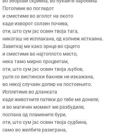
во зборови скриена, во буквите заробена.
Потопиме во погледот
и сместиме во аголот на окото
каде изворот солзен почива,
оти, што сум јас освен твоја тага,
никогаш не исплакана, од копнеж исткаена.
Завиткај ме како зрнце во срцето
и сместиме во најтоплото место,
нека тамо мирно процветам,
оти, што сум јас освен твоја љубов,
уште со вистински бакнеж не изкажана,
во некој случаен допир на постоењето.
Исплетиме во дланката
каде животните патеки до тебе ме донеле,
и во магичен момент ме разбудиле,
поспана од пламените бури,
оти, што сум јас освен твоја судбина,
само во желбите разиграна,