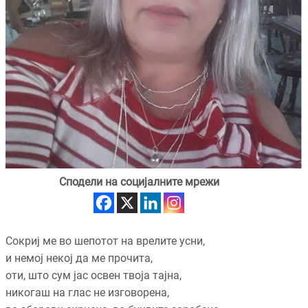
Сподели на социјалните мрежи
Сокриј ме во шепотот на врелите усни,
и немој некој да ме прочита,
оти, што сум јас освен твоја тајна,
никогаш на глас не изговорена,