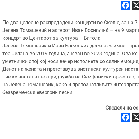
По два целосно распродадени концерти во Скопје, за на 7
Јелена Томашевиќ и актерот Иван Босиљчиќ – на 9 март ќ
концерт во Центарот за култура – Битола.
Јелена Томашевиќ и Иван Босиљчиќ досега се имаат прет
тоа Јелана во 2019 година, а Иван во 2023 година. Ова ќ
уметнички спој кој носи вечер исполнета со силни емоции
Денот на жената и претставува вистински културен наста
Тие ќе настапат во придружба на Симфониски оркестар, 
на Јелена Томашевиќ, како и препознатливите интерпрета
безвременски евергрин песни.
Сподели на со