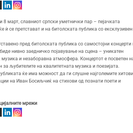
 и 8 март, славниот српски уметнички пар – пејачката
е ѝ се претстават и на битолската публика со ексклузивен
ставено пред битолската публика со самостојни концерти 
е биде нивно заедничко појавување на сцена – уникатен
, музика и незаборавна атмосфера. Концертот е посветен н
н за љубителите на квалитетната музика и поезијата.
публиката ќе има можност да ги слушне најголемите хитов
ции на Иван Босиљчиќ на стихови од познати поети и
цијалните мрежи