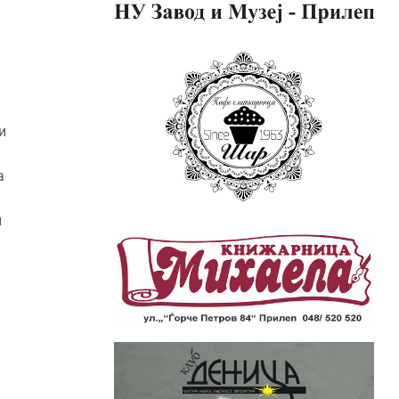
и
а
и