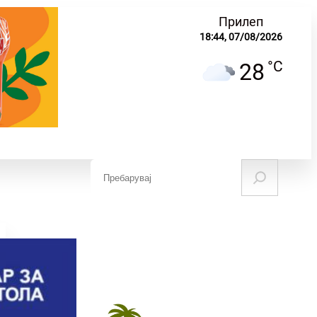
Прилеп
18:44,
07/08/2026
°C
28
S
e
ЧУВАЊЕ НА
НАУКА И
МИНАТОТО
ОБРАЗОВАНИЕ
a
r
c
h