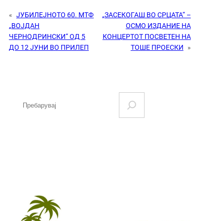
«
ЈУБИЛЕЈНОТО 60. МТФ
„ЗАСЕКОГАШ ВО СРЦАТА“ –
„ВОЈДАН
ОСМО ИЗДАНИЕ НА
ЧЕРНОДРИНСКИ“ ОД 5
КОНЦЕРТОТ ПОСВЕТЕН НА
ДО 12 ЈУНИ ВО ПРИЛЕП
ТОШЕ ПРОЕСКИ
»
S
e
a
r
c
h