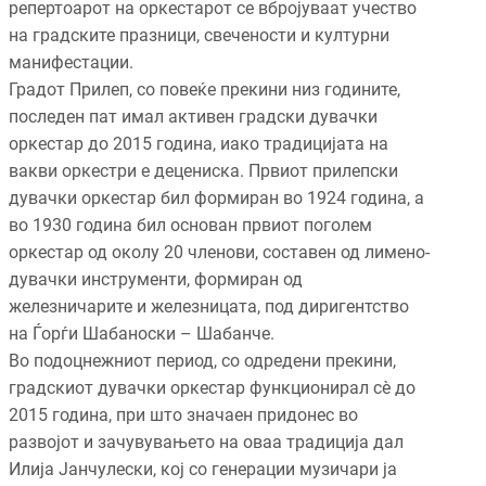
репертоарот на оркестарот се вбројуваат учество
на градските празници, свечености и културни
манифестации.
Градот Прилеп, со повеќе прекини низ годините,
последен пат имал активен градски дувачки
оркестар до 2015 година, иако традицијата на
вакви оркестри е децениска. Првиот прилепски
дувачки оркестар бил формиран во 1924 година, а
во 1930 година бил основан првиот поголем
оркестар од околу 20 членови, составен од лимено-
дувачки инструменти, формиран од
железничарите и железницата, под диригентство
на Ѓорѓи Шабаноски – Шабанче.
Во подоцнежниот период, со одредени прекини,
градскиот дувачки оркестар функционирал сè до
2015 година, при што значаен придонес во
развојот и зачувувањето на оваа традиција дал
Илија Јанчулески, кој со генерации музичари ја