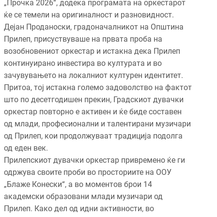
„Прочка 2026“, додека програмата на оркестарот
ќе се темели на оригиналност и разновидност.
Дејан Проданоски, градоначалникот на Општина
Прилеп, присуствуваше на првата проба на
возобновениот оркестар и истакна дека Прилеп
континуирано инвестира во културата и во
зачувувањето на локалниот културен идентитет.
Притоа, тој истакна големо задоволство на фактот
што по десетгодишен прекин, Градскиот дувачки
оркестар повторно е активен и ќе биде составен
од млади, професионални и талентирани музичари
од Прилеп, кои продолжуваат традиција подолга
од еден век.
Прилепскиот дувачки оркестар привремено ќе ги
одржува своите проби во просториите на ООУ
„Блаже Конески“, а во моментов брои 14
академски образовани млади музичари од
Прилеп. Како дел од идни активности, во