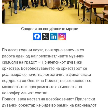
Сподели на социјалните мрежи
По десет години пауза, повторно започна со
работа еден од најпрепознатливите музички
симболи на градот – Прилепскиот дувачки
оркестар. Возобновувањето на оркестарот се
реализира со почетна логистичка и финансиска
поддршка од Општина Прилеп, во согласност со
можностите и програмските активности на
новооформениот состав.
Првиот јавен настап на возобновениот Прилепски
дувачки оркестар ќе биде во рамки на карневалот