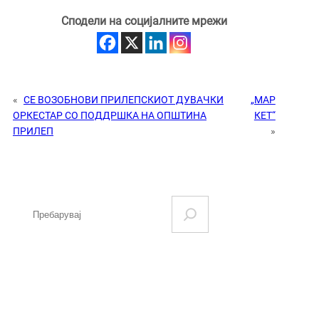
Сподели на социјалните мрежи
«
СЕ ВОЗОБНОВИ ПРИЛЕПСКИОТ ДУВАЧКИ
„МАР
ОРКЕСТАР СО ПОДДРШКА НА ОПШТИНА
КЕТ“
ПРИЛЕП
»
S
e
a
r
c
h