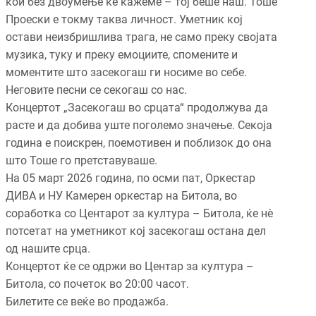
кои без двоумење ќе кажеме – тој беше наш. Тоше
Проески е токму таква личност. Уметник кој
остави неизбришлива трага, не само преку својата
музика, туку и преку емоциите, спомените и
моментите што засекогаш ги носиме во себе.
Неговите песни се секогаш со нас.
Концертот „Засекогаш во срцата“ продолжува да
расте и да добива уште поголемо значење. Секоја
година е поискрен, поемотивен и поблизок до она
што Тоше го претставуваше.
На 05 март 2026 година, по осми пат, Оркестар
ДИВА и НУ Камерен оркестар на Битола, во
соработка со Центарот за култура – Битола, ќе нè
потсетат на уметникот кој засекогаш остана дел
од нашите срца.
Концертот ќе се одржи во Центар за култура –
Битола, со почеток во 20:00 часот.
Билетите се веќе во продажба.