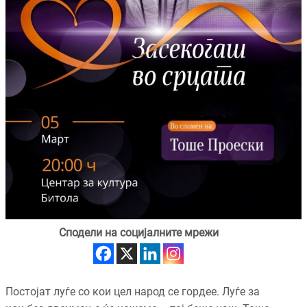
Сподели на социјалните мрежи
Постојат луѓе со кои цел народ се гордее. Луѓе за