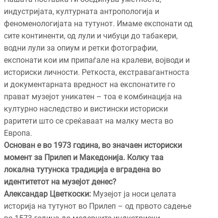
индустријата, културната антропологија и
феноменологијата на тутунот. Имаме експонати од
сите континенти, од лули и чибуци до табакери,
водни лули за опиум и ретки фотографии,
експонати кои им припаѓале на кралеви, војводи и
историски личности. Реткоста, екстравагантноста
и документарната вредност на експонатите го
прават музејот уникатен – тоа е комбинација на
културно наследство и вистински историски
раритети што се среќаваат на малку места во
Европа.
Основан е во 1973 година, во значаен историски
момент за Прилеп и Македонија. Колку таа
локална тутунска традиција е вградена во
идентитетот на музејот денес?
Александар Цветкоски:
Музејот ја носи целата
историја на тутунот во Прилеп – од првото садење