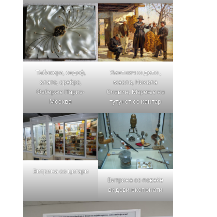
Табакера, седеф,
Уметничко дело ,
злато, сребро,
масло, Никола
Фаберже Париз-
Славин, Мерење на
Москва
тутунот со кантар
Витрина со цигари
Витрина со повеќе
видови експонати