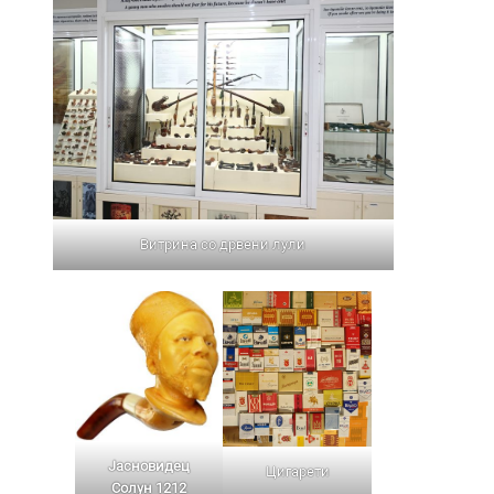
Витрина со дрвени лули
Јасновидец
Цигарети
Солун 1212