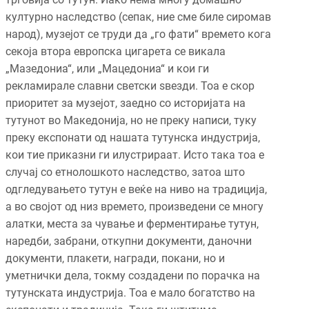
културно наследство (сепак, ние сме биле сиромав
народ), музејот се труди да „го фати“ времето кога
секоја втора европска цигарета се викала
„Мазедониа“, или „Мацедониа“ и кои ги
рекламирале славни светски ѕвезди. Тоа е скор
приоритет за музејот, заедно со историјата на
тутунот во Македонија, но не преку написи, туку
преку експонати од нашата тутунска индустрија,
кои тие приказни ги илустрираат. Исто така тоа е
случај со етнолошкото наследство, затоа што
одгледувањето тутун е веќе на ниво на традиција,
а во својот од низ времето, произведени се многу
алатки, места за чување и ферментирање тутун,
наредби, забрани, откупни документи, даночни
документи, плакети, награди, покани, но и
уметнички дела, токму создадени по порачка на
тутунската индустрија. Тоа е мало богатство на