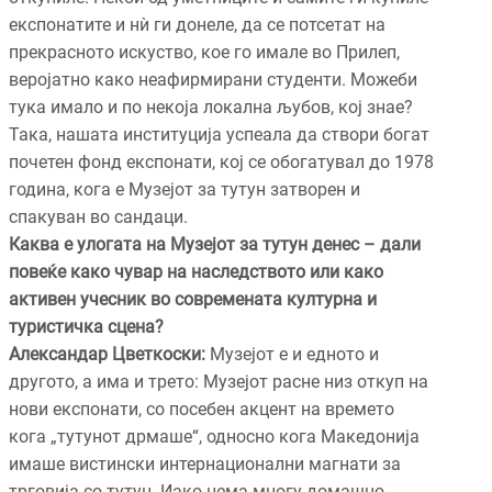
експонатите и нѝ ги донеле, да се потсетат на
прекрасното искуство, кое го имале во Прилеп,
веројатно како неафирмирани студенти. Можеби
тука имало и по некоја локална љубов, кој знае?
Така, нашата институција успеала да створи богат
почетен фонд експонати, кој се обогатувал до 1978
година, кога е Музејот за тутун затворен и
спакуван во сандаци.
Каква е улогата на Музејот за тутун денес – дали
повеќе како чувар на наследството или како
активен учесник во современата културна и
туристичка сцена?
Александар Цветкоски:
Музејот е и едното и
другото, а има и трето: Музејот расне низ откуп на
нови експонати, со посебен акцент на времето
кога „тутунот дрмаше“, односно кога Македонија
имаше вистински интернационални магнати за
трговија со тутун. Иако нема многу домашно