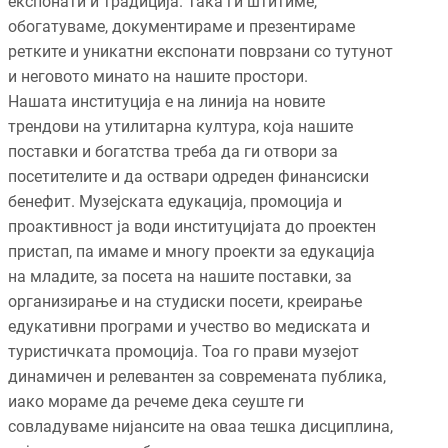
експонати и традиција. Така ги штитиме,
обогатуваме, документираме и презентираме
ретките и уникатни експонати поврзани со тутунот
и неговото минато на нашите простори.
Нашата институција е на линија на новите
трендови на утилитарна култура, која нашите
поставки и богатства треба да ги отвори за
посетителите и да оствари одреден финансиски
бенефит. Музејската едукација, промоција и
проактивност ја води институцијата до проектен
пристап, па имаме и многу проекти за едукација
на младите, за посета на нашите поставки, за
организирање и на студиски посети, креирање
едукативни програми и учество во медиската и
туристичката промоција. Тоа го прави музејот
динамичен и релевантен за современата публика,
иако мораме да речеме дека сеуште ги
совладуваме нијансите на оваа тешка дисциплина,