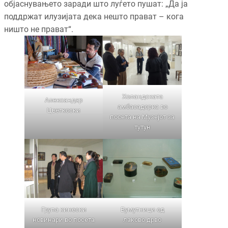
објаснувањето заради што луѓето пушат: „Да ја
поддржат илузијата дека нешто прават – кога
ништо не прават“.
Холандската
Александар
амбасадорка во
Цветкоски
посета на Музејот за
тутун
Група кинески
Бумутници од
новинари во посета
лаково дрво