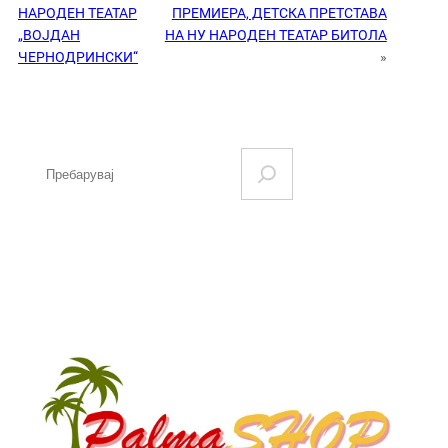
НАРОДЕН ТЕАТАР
ПРЕМИЕРА, ДЕТСКА ПРЕТСТАВА
„ВОЈДАН
НА НУ НАРОДЕН ТЕАТАР БИТОЛА
ЧЕРНОДРИНСКИ“
»
S
e
a
r
c
h