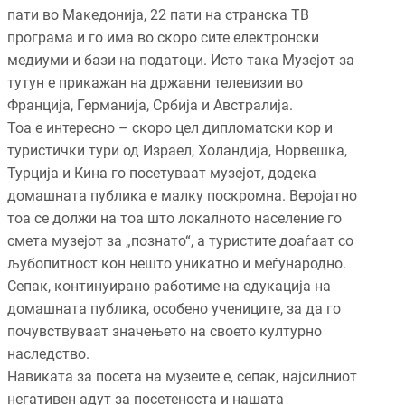
пати во Македонија, 22 пати на странска ТВ
програма и го има во скоро сите електронски
медиуми и бази на податоци. Исто така Музејот за
тутун е прикажан на државни телевизии во
Франција, Германија, Србија и Австралија.
Тоа е интересно – скоро цел дипломатски кор и
туристички тури од Израел, Холандија, Норвешка,
Турција и Кина го посетуваат музејот, додека
домашната публика е малку поскромна. Веројатно
тоа се должи на тоа што локалното население го
смета музејот за „познато“, а туристите доаѓаат со
љубопитност кон нешто уникатно и меѓународно.
Сепак, континуирано работиме на едукација на
домашната публика, особено учениците, за да го
почувствуваат значењето на своето културно
наследство.
Навиката за посета на музеите е, сепак, најсилниот
негативен адут за посетеноста и нашата