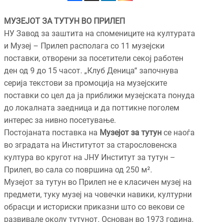
МУЗЕЈОТ ЗА ТУТУН ВО ПРИЛЕП
НУ Завод за заштита на спомениците на културата
и Музеј – Прилеп располага со 11 музејски
поставки, отворени за посетители секој работен
ден од 9 до 15 часот. „Клуб Деница“ започнува
серија текстови за промоција на музејските
поставки со цел да ја приближи музејската понуда
до локалната заедница и да поттикне поголем
интерес за нивно посетување.
Постојаната поставка на
Музејот за тутун
се наоѓа
во зградата на Институтот за старословенска
култура во кругот на ЈНУ Институт за тутун –
Прилеп, во сала со површина од 250 м².
Музејот за тутун во Прилеп не е класичен музеј на
предмети, туку музеј на човечки навики, културни
обрасци и историски приказни што со векови се
развивале околу тутунот. Основан во 1973 година,