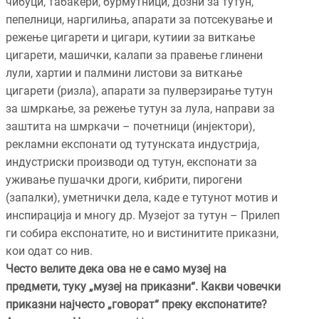
чибуци, табакери, бурмутници, дозни за тутун,
пепелници, наргилиња, апарати за потсекување и
режење цигарети и цигари, кутиии за виткање
цигарети, машички, калапи за правење глинени
лули, хартии и палмини листови за виткање
цигарети (ризла), апарати за пулверзирање тутун
за шмркање, за режење тутун за лула, направи за
заштита на шмркачи – почетници (инјектори),
рекламни експонати од тутунската индустрија,
индустриски производи од тутун, експонати за
уживање пушачки дроги, кибрити, пирогени
(запалки), уметнички дела, каде е тутунот мотив и
инспирација и многу др. Музејот за тутун – Прилеп
ги собира експонатите, но и вистинитите приказни,
кои одат со нив.
Често велите дека ова не е само музеј на
предмети, туку „музеј на приказни“. Какви човечки
приказни најчесто „говорат“ преку експонатите?