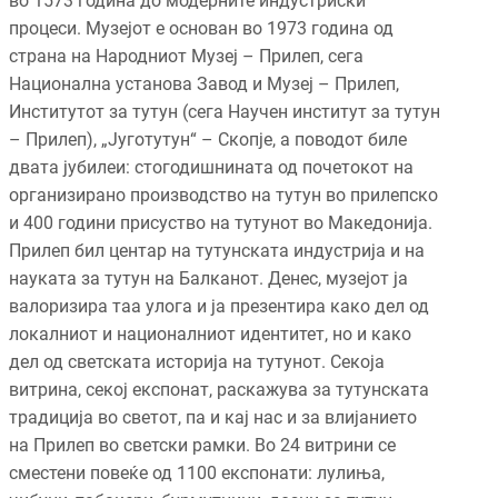
во 1573 година до модерните индустриски
процеси. Музејот е основан во 1973 година од
страна на Народниот Музеј – Прилеп, сега
Национална установа Завод и Музеј – Прилеп,
Институтот за тутун (сега Научен институт за тутун
– Прилеп), „Југотутун“ – Скопје, а поводот биле
двата јубилеи: стогодишнината од почетокот на
организирано производство на тутун во прилепско
и 400 години присуство на тутунот во Македонија.
Прилеп бил центар на тутунската индустрија и на
науката за тутун на Балканот. Денес, музејот ја
валоризира таа улога и ја презентира како дел од
локалниот и националниот идентитет, но и како
дел од светската историја на тутунот. Секоја
витрина, секој експонат, раскажува за тутунската
традиција во светот, па и кај нас и за влијанието
на Прилеп во светски рамки. Во 24 витрини се
сместени повеќе од 1100 експонати: лулиња,