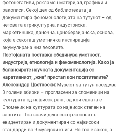
фотонегативи, рекламен материјал, графики и
ракописи. Секој дел од библиотеката ја
документира феноменологијата на тутунот – од
неговата агрикултурна, индустриска,
маркетиншка, даночна, црноберзијанска, основа,
која е секогаш уметничка инспирација
акумулирана низ вековите.
Постојаната поставка обединува уметност,
индустрија, етнологија и феноменологија. Како ја
балансирате научната документација со
наративниот, „жив“ пристап кон посетителите?
Александар Цветкоски:
Музејот за тутун поседува
3 големи збирки – прогласени за споменици на
културата од највисок ранг, од кои едната е
Споменик на културата со највисок степен на
заштита. Тоа значи дека секој експонат е
евидентиран и документиран со највисоки
стандарди во 9 музејски книги. Но тоа е закон, а