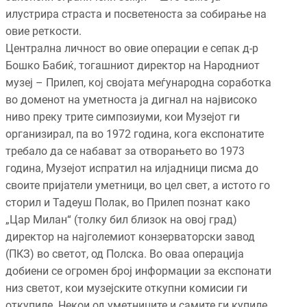
илустрира страста и посветеноста за собирање на
овие реткости.
Централна личност во овие операции е сепак д-р
Бошко Бабиќ, тогашниот директор на Народниот
музеј – Прилеп, кој својата меѓународна соработка
во доменот на уметноста ја дигнал на највисоко
ниво преку трите симпозиуми, кои Музејот ги
организирал, па во 1972 година, кога експонатите
требало да се набават за отворањето во 1973
година, Музејот испратил на илјадници писма до
своите пријатели уметници, во цел свет, а истото го
сторил и Тадеуш Полак, во Прилеп познат како
„Цар Милан“ (толку бил близок на овој град)
директор на најголемиот конзерваторски завод
(ПКЗ) во светот, од Полска. Во оваа операција
добиени се огромен број информации за експонати
низ светот, кои музејските откупни комисии ги
откупиле. Некои од уметниците и самите ги купиле