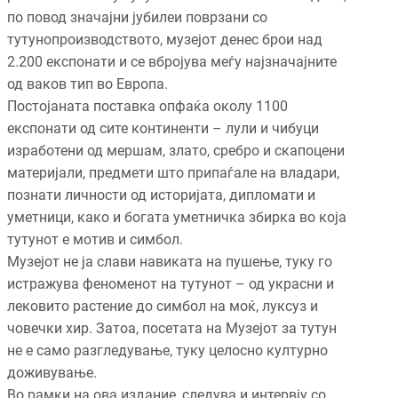
по повод значајни јубилеи поврзани со
тутунопроизводството, музејот денес брои над
2.200 експонати и се вбројува меѓу најзначајните
од ваков тип во Европа.
Постојаната поставка опфаќа околу 1100
експонати од сите континенти – лули и чибуци
изработени од мершам, злато, сребро и скапоцени
материјали, предмети што припаѓале на владари,
познати личности од историјата, дипломати и
уметници, како и богата уметничка збирка во која
тутунот е мотив и симбол.
Музејот не ја слави навиката на пушење, туку го
истражува феноменот на тутунот – од украсни и
лековито растение до симбол на моќ, луксуз и
човечки хир. Затоа, посетата на Музејот за тутун
не е само разгледување, туку целосно културно
доживување.
Во рамки на ова издание, следува и интервју со