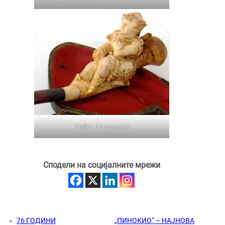
Чибук Бидермаер
Сподели на социјалните мрежи
«
76 ГОДИНИ
„ПИНОКИО“ – НАЈНОВА