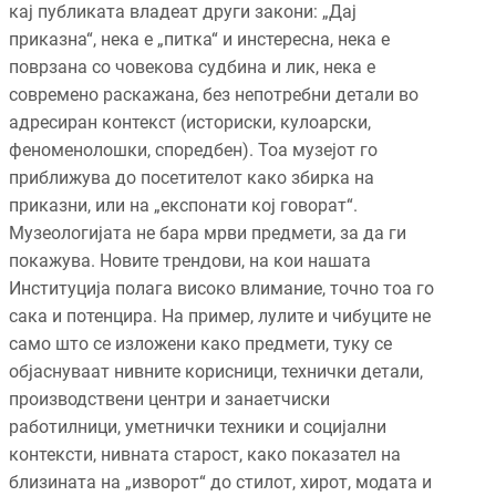
кај публиката владеат други закони: „Дај
приказна“, нека е „питка“ и инстересна, нека е
поврзана со човекова судбина и лик, нека е
современо раскажана, без непотребни детали во
адресиран контекст (историски, кулоарски,
феноменолошки, споредбен). Тоа музејот го
приближува до посетителот како збирка на
приказни, или на „експонати кој говорат“.
Музеологијата не бара мрви предмети, за да ги
покажува. Новите трендови, на кои нашата
Институција полага високо влимание, точно тоа го
сака и потенцира. На пример, лулите и чибуците не
само што се изложени како предмети, туку се
објаснуваат нивните корисници, технички детали,
производствени центри и занаетчиски
работилници, уметнички техники и социјални
контексти, нивната старост, како показател на
близината на „изворот“ до стилот, хирот, модата и