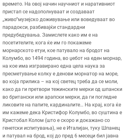
времето. На овој начин научниот и наративниот
пристап се надополнуваат и создаваат
„живо“музејско доживување или воведуваат во
парадокси, разбивајќи стандардни
предубедувања. Замислете како им е на
посетителите, кога ќе им го покажеме
морнарското етуи, кое патувало на бродот на
Колумбо, во 1494 година, во џебот на еден морнар,
на кое има изгравирано една цела наука за
пресметување колку е денови морнатор на море,
во која прилика – на кој светец треба да се моли,
како да ги претвори тежинските мерки од шпански
во британски или арапски мерки, да ги погледне
ликовите на папите, кардиналите… На крај, кога ќе
им кажеме дека Кристифор Колумбо, во суштина е
Кристобал Колом (што е скоро и докажано со
генетски испитувања), не е Италијан, туку Шпанец
и патувал на брод, кој до пред 6 месеци бил јавна