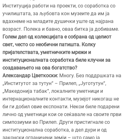
Институција работи на проекти, со соработка со
училиштата, за љубовта кон музеите да им ја
вдахнеме на младите душички уште од најрана
возраст. Полека и бавно, оваа битка ја добиваме.
Голем дел од колекцијата е собрана од целиот
свет, често со необични патишта. Колку
пријателствата, уметничките мрежи и
институционалната соработка биле клучни за
создавањето на ова богатство?
Александар Цветкоски:
Многу. Без поддршката на
„Институтот за тутун“ – Прилеп, „Југотутун“,
„Македонија табак“, локалните уметници и
интернационалните контакти, музејот никогаш не
би ги добил овие експонати. Некои биле подарени
лично од уметници кои се сеќавале на своите први
симпозиуми во Прилеп. Други пристигнале со
институционална соработка, а дел дури и од
законски ограничени земји – што само ја