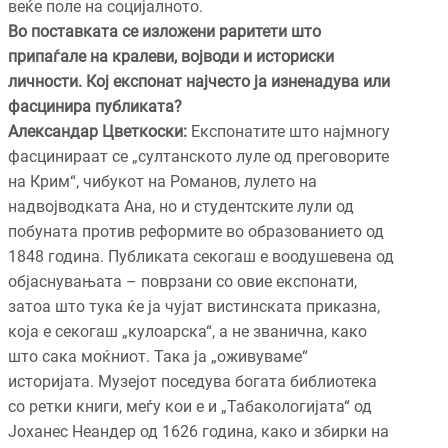
веќе поле на социјалното.
Во поставката се изложени раритети што
припаѓале на кралеви, војводи и историски
личности. Кој експонат најчесто ја изненадува или
фасцинира публиката?
Александар Цветкоски:
Експонатите што најмногу
фасцинираат се „султанското луле од преговорите
на Крим“, чибукот на Романов, лулето на
надвојводката Ана, но и студентските лули од
побуната против реформите во образованието од
1848 година. Публиката секогаш е воодушевена од
објаснувањата – поврзани со овие експонати,
затоа што тука ќе ја чујат вистинската приказна,
која е секогаш „кулоарска“, а не званична, како
што сака моќниот. Така ја „оживуваме“
историјата. Музејот поседува богата библиотека
со ретки книги, меѓу кои е и „Табакологијата“ од
Јоханес Неандер од 1626 година, како и збирки на