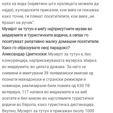
куќа на вода (најевтино што кралицата можела да
најде), кулоарските приказни, кои веќе се покажаа
како точни, ги пленат посетителите, кои веќе „не
брзаат на ручек“.
Музејот за тутун е меѓу најприсутните музеи во
медиумите и туристичките водичи, а сепак го
посетуваат релативно малку домашни посетители.
Како го објаснувате овој парадокс?
Александар Цветкоски:
Музејот за тутун е, без
конкуренција, најприкажуваната музејска збирка
во медиумите, во целата држава. За него се
снимени и емитувани 38 телевизиски емисии од
познати македонски и странски режисери и
новинари, реализирани биле повеќе од 630 ТВ
интервјуи, 117 написи во медиумите и на веб
асетите и бил внесен во најголемите туристички
водичи во Европа, како туристичка дестинација.
Вкупно, Музејот за тутун е прикажан околу 1000