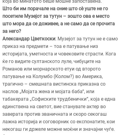
која во минатото беше мошне запоставена.
Што би им порачале на оние што сè уште не го
посетиле Музејот за тутун – зошто ова е место
што мора да се доживее, а не само да се прочита
за него?
Александар Цветкоски
: Музејот за тутун не е само
приказ на предмети – тоа е патување низ
историјата, уметноста и човековите страсти. Кога
ќе го видите султанското луле, чибуците на
Романов или морнарското етуи од второто
патување на Колумбо (Колом?) во Америка,
трагично – смешната вистинска приказна со
наслов „Мојата жена и мојата баба“, или
табакерата „Софиските трудбенички“, која е една
единствена на светот, вие станувате актер во
заверата против званичната и скоро секогаш
лажна историја и соговорник со експонатите, кои
некогаш ги држеле можне моќни и значајни чуѓе.