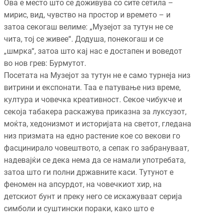
Ова е место што се доживува со сите сетила –
мирис, вид, чувство на простор и времето – и
затоа секогаш велиме: „Музејот за тутун не се
чита, тој се живее“. Додуша, понекогаш и се
„шмрка“, затоа што кај нас е достапен и воведот
во нов грев: Бурмутот.
Посетата на Музејот за тутун не е само турнеја низ
витрини и експонати. Таа е патување низ време,
култура и човечка креативност. Секое чибукче и
секоја табакера раскажува приказна за луксузот,
моќта, хедонизмот и историјата на светот, гледана
низ призмата на едно растение кое со векови го
фасцинирало човештвото, а сепак го забрануваат,
надевајќи се дека нема да се намали употребата,
затоа што ги полни државните каси. Тутунот е
феномен на апсурдот, на човечкиот хир, на
детскиот бунт и преку него се искажуваат серија
симболи и суштински пораки, како што е