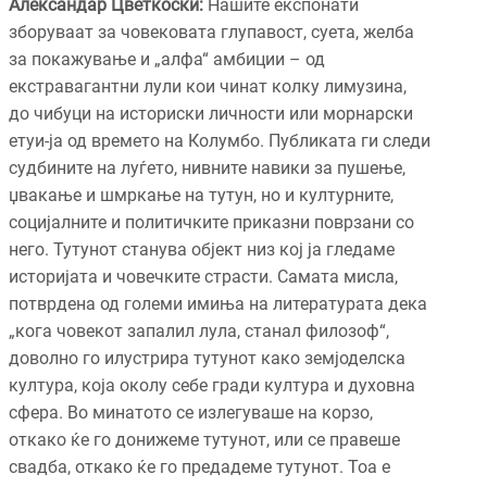
Александар Цветкоски:
Нашите експонати
зборуваат за човековата глупавост, суета, желба
за покажување и „алфа“ амбиции – од
екстравагантни лули кои чинат колку лимузина,
до чибуци на историски личности или морнарски
етуи-ја од времето на Колумбо. Публиката ги следи
судбините на луѓето, нивните навики за пушење,
џвакање и шмркање на тутун, но и културните,
социјалните и политичките приказни поврзани со
него. Тутунот станува објект низ кој ја гледаме
историјата и човечките страсти. Самата мисла,
потврдена од големи имиња на литературата дека
„кога човекот запалил лула, станал филозоф“,
доволно го илустрира тутунот како земјоделска
култура, која околу себе гради култура и духовна
сфера. Во минатото се излегуваше на корзо,
откако ќе го донижеме тутунот, или се правеше
свадба, откако ќе го предадеме тутунот. Тоа е