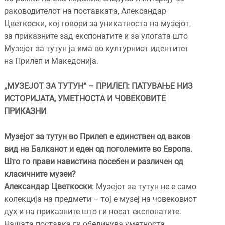
раководителот на поставката, Александар
Цветкоски, кој говори за уникатноста на музејот,
за приказните зад експонатите и за улогата што
Музејот за тутун ја има во културниот идентитет
на Прилеп и Македонија.
„МУЗЕЈОТ ЗА ТУТУН“ – ПРИЛЕП: ПАТУВАЊЕ НИЗ
ИСТОРИЈАТА, УМЕТНОСТА И ЧОВЕКОВИТЕ
ПРИКАЗНИ
Музејот за тутун во Прилеп е единствен од ваков
вид на Балканот и еден од поголемите во Европа.
Што го прави навистина посебен и различен од
класичните музеи?
Александар Цветкоски
: Музејот за тутун не е само
колекција на предмети – тој е музеј на човековиот
дух и на приказните што ги носат експонатите.
Нашата поставка ги обединува уметноста,