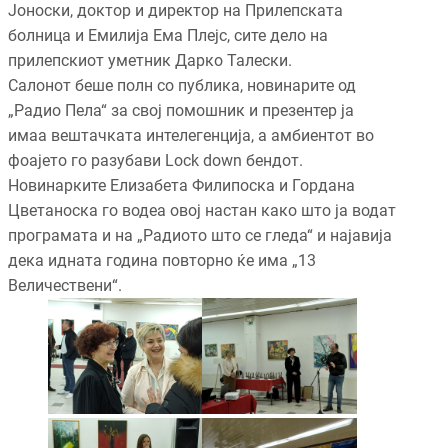
Јоноски, доктор и директор на Прилепската
болница и Емилија Ема Плејс, сите дело на
прилепскиот уметник Дарко Талески.
Салонот беше полн со публика, новинарите од
„Радио Пела“ за свој помошник и презентер ја
имаа вештачката интелегенција, а амбиентот во
фоајето го разубави Lock dоwn бендот.
Новинарките Елизабета Филипоска и Гордана
Цветаноска го водеа овој настан како што ја водат
програмата и на „Радиото што се гледа“ и најавија
дека идната година повторно ќе има „13
Величествени“.