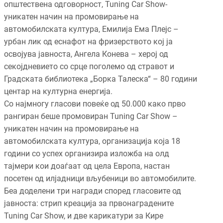
општествена одговорност, Tuning Car Show-
уникатен начин на промовирање на
автомобилската култура, Емилија Ема Плејс –
урбан лик од еснафот на фризерството кој ја
освојува јавноста, Ангела Конева – херој од
секојдневието со срце поголемо од стравот и
Градската библиотека „Борка Талеска“ – 80 години
центар на културна енергија.
Со најмногу гласови повеќе од 50.000 како прво
рангиран беше промовиран Tuning Car Show –
уникатен начин на промовирање на
автомобилската култура, организација која 18
години со успех организира изложба на олд
тајмери кои доаѓаат од цела Европа, настан
посетен од илјадници вљубеници во автомобилите.
Беа доделени три награди според гласовите од
јавноста: стрип креација за првонаградените
Tuning Car Show, и две карикатури за Кире