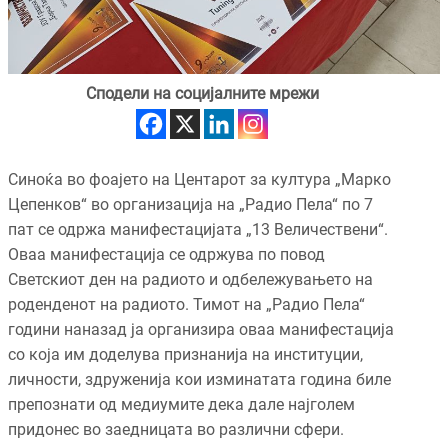
Сподели на социјалните мрежи
Синоќа во фоајето на Центарот за култура „Марко
Цепенков“ во организација на „Радио Пела“ по 7
пат се одржа манифестацијата „13 Величествени“.
Оваа манифестација се одржува по повод
Светскиот ден на радиото и одбележувањето на
роденденот на радиото. Тимот на „Радио Пела“
години наназад ја организира оваа манифестација
со која им доделува признанија на институции,
личности, здруженија кои изминатата година биле
препознати од медиумите дека дале најголем
придонес во заедницата во различни сфери.