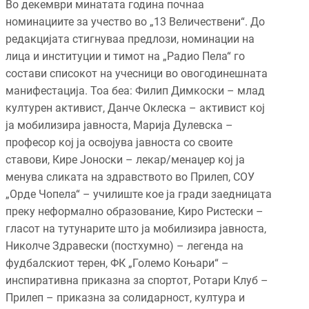
Во декември минатата година почнаа
номинациите за учество во „13 Величествени“. До
редакцијата стигнуваа предлози, номинации на
лица и институции и тимот на „Радио Пела“ го
состави списокот на учесници во овогодинешната
манифестација. Тоа беа: Филип Димкоски – млад
културен активист, Данче Оклеска – активист кој
ја мобилизира јавноста, Марија Дулевска –
професор кој ја освојува јавноста со своите
ставови, Кире Јоноски – лекар/менаџер кој ја
менува сликата на здравството во Прилеп, СОУ
„Орде Чопела“ – училиште кое ја гради заедницата
преку неформално образование, Киро Ристески –
гласот на тутунарите што ја мобилизира јавноста,
Николче Здравески (постхумно) – легенда на
фудбалскиот терен, ФК „Големо Коњари“ –
инспиративна приказна за спортот, Ротари Клуб –
Прилеп – приказна за солидарност, култура и