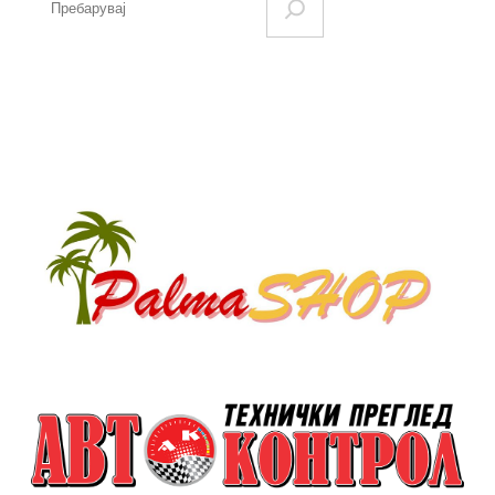
e
a
r
c
h