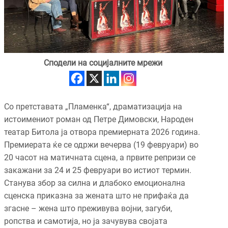
Сподели на социјалните мрежи
Со претставата „Пламенка“, драматизација на
истоимениот роман од Петре Димовски, Народен
театар Битола ја отвора премиерната 2026 година.
Премиерата ќе се одржи вечерва (19 февруари) во
20 часот на матичната сцена, а првите репризи се
закажани за 24 и 25 февруари во истиот термин.
Станува збор за силна и длабоко емоционална
сценска приказна за жената што не прифаќа да
згасне – жена што преживува војни, загуби,
ропства и самотија, но ја зачувува својата