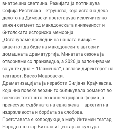
внатрешна светлина. Режијата ја потпишува
Софија Ристевска Петрушева, која истакна дека
делото на Димовски претставува исклучително
важен сегмент од македонската книжевност и
битолската историска меморија.
„Остануваме доследни на нашата визија –
акцентот да биде на македонските автори и
домашната драматургија. Минатата сезона ја
отворивме со праизведба, а 2026 ја започнуваме
со уште една – ‘Пламенка’“, нагласи директорот на
театарот, Васко Мавровски.
Драматизацијата ја изработи Билјана Крајчевска,
која низ повеќе верзии го обликувала романот во
сценски текст што во концентрирана форма ја
пренесува судбината на една жена – архетип на
издржливоста и борбата за слобода.
Претставата е копродукција меѓу Интимен театар,
Народен театар Битола и Центар за култура