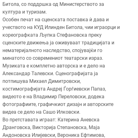
Битола, со поддршка од Министерството за
култура и туризам.
Особен печат на сценската поставка ѝ дава и
учеството на КУД Илинден Битола, чии играорци и
кореографката Љупка Стефановска преку
сценските движења ја оживуваат традицијата и
нематеријалното наследство, спојувајќи го
минатото со современиот театарски израз.
Музиката е комплетно авторска и е дело на
Александар Талевски. Сценографијата ја
потпишува Михаел Димитровски,
костимографијата Андреј Ѓорѓиевски Папаз,
видеото е на Владимир Переловски, додека
фотографиите, графичкиот дизајн и авторските
видеа се дело на Сашо Илковски.
Во претставата играат: Катерина Аневска
Дранговска, Викторија Степановска, Маја
Андоновска Илијевски, Вероника Ефтимова,