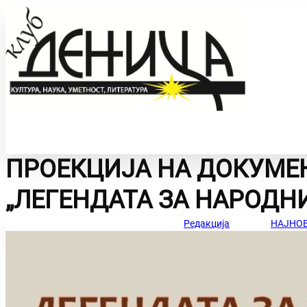
ПРОЕКЦИЈА НА ДОКУМЕ
УМЕТНОСТ СО
ИНТЕРВЈУА
„ЛЕГЕНДАТА ЗА НАРОДН
ЗБОР
Редакција
НАЈНОВ
ЛИЧНИ ТВОРБИ
ФОТО НА ДЕНОТ