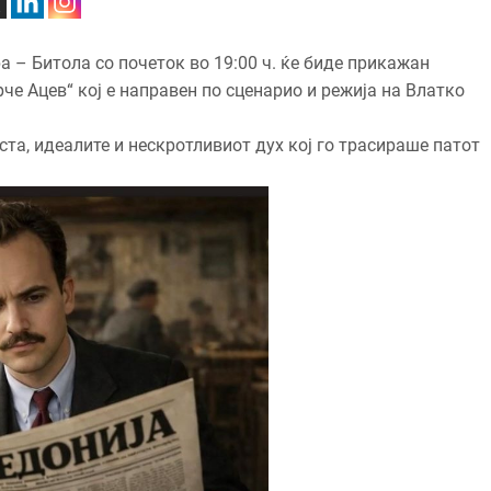
а – Битола со почеток во 19:00 ч. ќе биде прикажан
е Ацев“ кој е направен по сценарио и режија на Влатко
та, идеалите и нескротливиот дух кој го трасираше патот