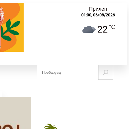
Прилеп
01:00,
06/08/2026
°C
22
S
e
ЧУВАЊЕ НА
НАУКА И
МИНАТОТО
ОБРАЗОВАНИЕ
a
r
c
h