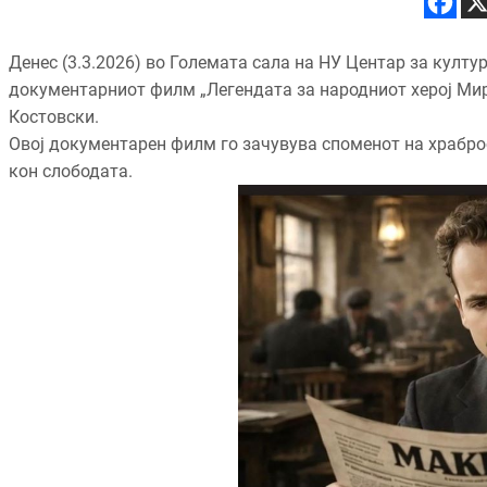
Денес (3.3.2026) во Големата сала на НУ Центар за култур
документарниот филм „Легендата за народниот херој Мирч
Костовски.
Овој документарен филм го зачувува споменот на храброс
кон слободата.