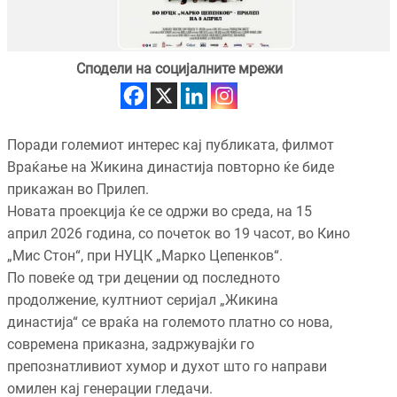
Сподели на социјалните мрежи
Поради големиот интерес кај публиката, филмот
Враќање на Жикина династија повторно ќе биде
прикажан во Прилеп.
Новата проекција ќе се одржи во среда, на 15
април 2026 година, со почеток во 19 часот, во Кино
„Мис Стон“, при НУЦК „Марко Цепенков“.
По повеќе од три децении од последното
продолжение, култниот серијал „Жикина
династија“ се враќа на големото платно со нова,
современа приказна, задржувајќи го
препознатливиот хумор и духот што го направи
омилен кај генерации гледачи.