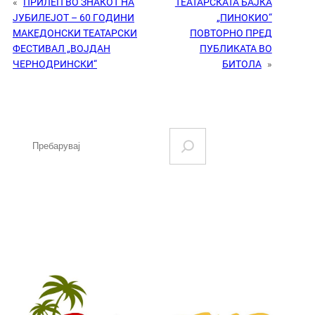
«
ПРИЛЕП ВО ЗНАКОТ НА
ТЕАТАРСКАТА БАЈКА
ЈУБИЛЕЈОТ – 60 ГОДИНИ
„ПИНОКИО“
МАКЕДОНСКИ ТЕАТАРСКИ
ПОВТОРНО ПРЕД
ФЕСТИВАЛ „ВОЈДАН
ПУБЛИКАТА ВО
ЧЕРНОДРИНСКИ“
БИТОЛА
»
S
e
a
r
c
h