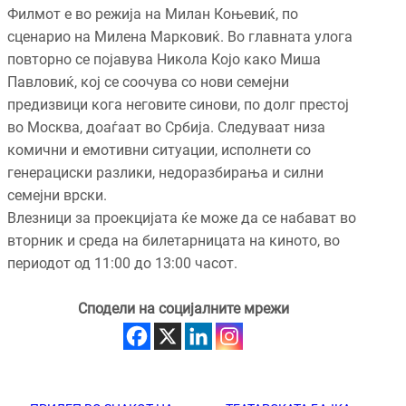
Филмот е во режија на Милан Коњевиќ, по
сценарио на Милена Марковиќ. Во главната улога
повторно се појавува Никола Којо како Миша
Павловиќ, кој се соочува со нови семејни
предизвици кога неговите синови, по долг престој
во Москва, доаѓаат во Србија. Следуваат низа
комични и емотивни ситуации, исполнети со
генерациски разлики, недоразбирања и силни
семејни врски.
Влезници за проекцијата ќе може да се набават во
вторник и среда на билетарницата на киното, во
периодот од 11:00 до 13:00 часот.
Сподели на социјалните мрежи