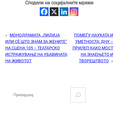
Сподели на социјалните мрежи
«
МОНОДРАМАТА „ЛИДИЈА
ПОМЕЃУ НАУКАТА И
ИЛИ СÈ ШТО ЗНАМ ЗА ЖЕНИТЕ“
УМЕТНОСТА: ДНУ –
НА СЦЕНА 105 – ТЕАТАРСКО
ПРИЛЕП КАКО МОСТ
ИСТРАЖУВАЊЕ НА УБАВИНАТА
НА ЗНАЕЊЕТО И
НА ЖИВОТОТ
ТВОРЕШТВОТО
»
S
e
a
r
c
h