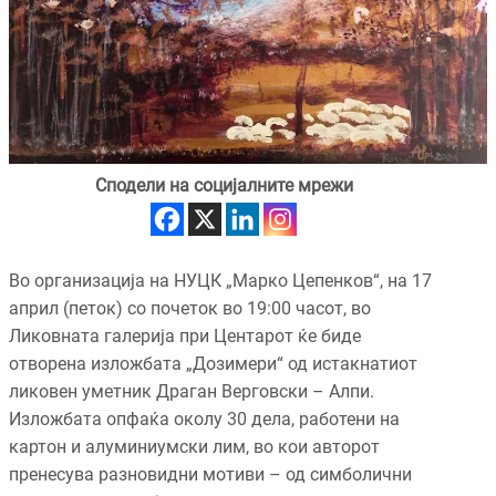
Сподели на социјалните мрежи
Во организација на НУЦК „Марко Цепенков“, на 17
април (петок) со почеток во 19:00 часот, во
Ликовната галерија при Центарот ќе биде
отворена изложбата „Дозимери“ од истакнатиот
ликовен уметник Драган Верговски – Алпи.
Изложбата опфаќа околу 30 дела, работени на
картон и алуминиумски лим, во кои авторот
пренесува разновидни мотиви – од симболични