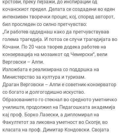
крстови, преку пејзажи, до инспирации од
кочанскиот предел. Делата се создадени во еден
интензивен творечки процес, кој, според авторот,
бил проследен со силно претчувство:
„Ги работев оддеднаш како да претчувствував
голема трагедија. И потоа се случи трагедијата во
Кочани. По 20 часа творев додека работев на
конзервација на мозаикот од Чемерски“, вели
Верговски – Алпи.
Изложбата е реализирана со поддршка на
Министерство за култура и туризам.
Драган Верговски – Алпи е советник-конзерватор
со богато и долгогодишно искуство.
Образованието го стекнал во средното уметничко
училиште, продолжил на Педагошката академија
кај проф. Борко Лазески, а дипломирал на
Факултетот за ликовна уметност во Скопје, во
класата на проф. Димитар Кондовски. Својата