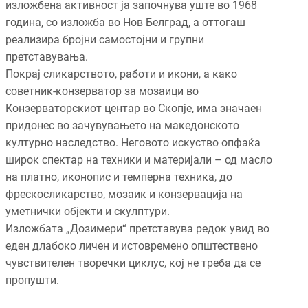
изложбена активност ја започнува уште во 1968
година, со изложба во Нов Белград, а оттогаш
реализира бројни самостојни и групни
претставувања.
Покрај сликарството, работи и икони, а како
советник-конзерватор за мозаици во
Конзерваторскиот центар во Скопје, има значаен
придонес во зачувувањето на македонското
културно наследство. Неговото искуство опфаќа
широк спектар на техники и материјали – од масло
на платно, иконопис и темперна техника, до
фрескосликарство, мозаик и конзервација на
уметнички објекти и скулптури.
Изложбата „Дозимери“ претставува редок увид во
еден длабоко личен и истовремено општествено
чувствителен творечки циклус, кој не треба да се
пропушти.