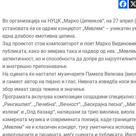
Во организација на НУЦК „Марко Цепенков“, на 27 април (
установата ќе се одржи концертот „Мевлем“ – уникатен ум
една длабоко емотивна целина.
Зад проектот стои композиторот и поет Марко Виденовиќ,
публиката, како во земјава така и надвор од неа. „Мевлем
автентичност, но и способноста да допре до најсуптилни
и внатрешно препознавање.
На сцената ќе настапат музичарите Памела Велкова (виоли
и самиот автор на пијано и глас. Нивната изведба носи вн
збор имаат своја тежина и значење.
Програмата вклучува композиции создадени специјално за
„Рингишпил“, „Лечебна“, „Вечност“, „Бескрајна песна“, „Миг
излези“ и „Олд базаар“, напишани за трио виолина, виола
камерната музика и современата поезија, каде границите
„Мевлем“ не е класичен концерт, туку уметничка исповед 
изведувачите и тишината, меѓу сцената и публиката. Инс