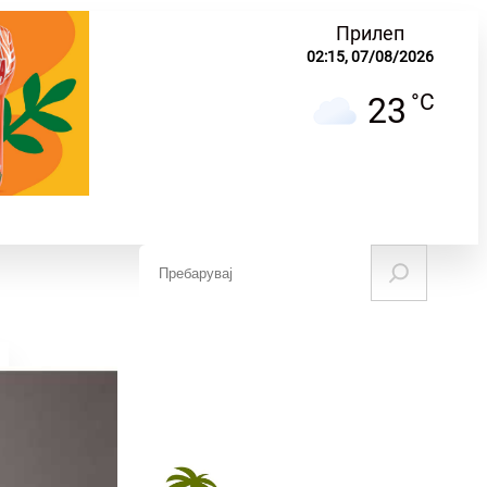
Прилеп
02:15,
07/08/2026
°C
23
S
e
ЧУВАЊЕ НА
НАУКА И
МИНАТОТО
ОБРАЗОВАНИЕ
a
r
c
h