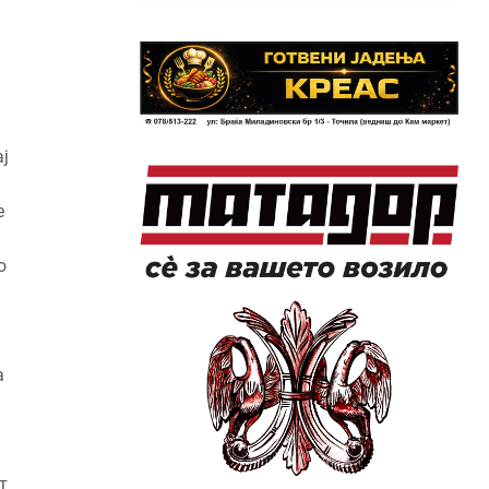
ј
е
о
а
т