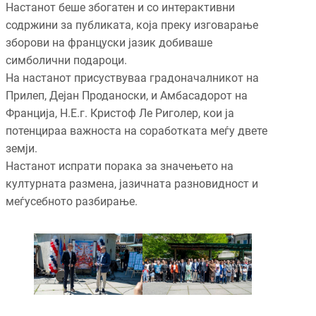
Настанот беше збогатен и со интерактивни
содржини за публиката, која преку изговарање
зборови на француски јазик добиваше
симболични подароци.
На настанот присуствуваа градоначалникот на
Прилеп, Дејан Проданоски, и Амбасадорот на
Франција, Н.Е.г. Кристоф Ле Риголер, кои ја
потенцираа важноста на соработката меѓу двете
земји.
Настанот испрати порака за значењето на
културната размена, јазичната разновидност и
меѓусебното разбирање.