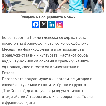
Сподели на социјалните мрежи
Во центарот на Прилеп денеска се одржа настан
посветен на франкофонијата, со кој се одбележа
Месецот на франкофонијата и се промовираа
францускиот јазик и културата. Настанот собра
над 200 учесници од основни и средни училишта
од Прилеп, како и гости од Кривогаштани и
Битола.
Програмата понуди музички настапи, рецитации и
изведби на ученици и гости, меѓу кои и групата
„The Doctors“, додека ученици од уметничкото
ателје „Артика“ твореа дела инспирирани од Париз
и франкофонијата.