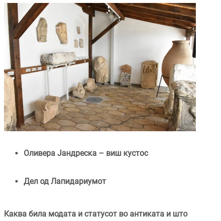
Оливера Јандреска – виш кустос
Дел од Лапидариумот
Каква била модата и статусот во антиката и што