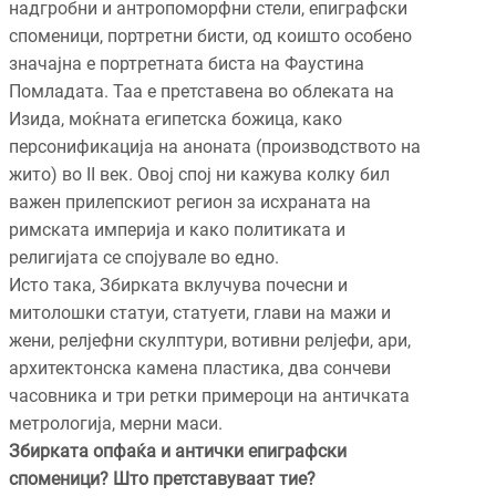
надгробни и антропоморфни стели, епиграфски
споменици, портретни бисти, од коишто особено
значајна е портретната биста на Фаустина
Помладата. Таа е претставена во облеката на
Изида, моќната египетска божица, како
персонификација на аноната (производството на
жито) во II век. Овој спој ни кажува колку бил
важен прилепскиот регион за исхраната на
римската империја и како политиката и
религијата се спојувале во едно.
Исто така, Збирката вклучува почесни и
митолошки статуи, статуети, глави на мажи и
жени, релјефни скулптури, вотивни релјефи, ари,
архитектонска камена пластика, два сончеви
часовника и три ретки примероци на античката
метрологија, мерни маси.
Збирката опфаќа и антички епиграфски
споменици? Што претставуваат тие?