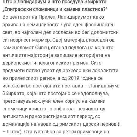
Што е Лапидариум и што поседува Збирката
„Епиграфски споменици и камена пластика?“
Во центарот на Прилеп, Лапидариумот како
архива на неминливоста чува еден фасцинантен
свет, во најголем дел исклесан во бел доломитски
ситнозрнест мермер. Овој материјал, изваден од
каменоломот Сивец, станал подлога на којашто
античките мајстори ја запишале историјата на
дериопскиот и пелагонискиот регион. Сите
предмети потекнуваат од археолошки локалитети
во прилепскиот регион, а од 2019 година се
изложени во постојаната поставка – Лапидариум.
Збирката, која што постојано се надополнува,
претставува исклучителен корпус на камени
споменици коишто го опфаќаат периодот од
антиката и ранохристијанскиот период, со
доминација на наоди од римскиот царски период (I
– III век). Станува збор за ретки примероци на