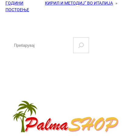
ГОДИНИ
КИРИЛ И МЕТОДИЈ“ ВО ИТАЛИЈА
»
ПОСТОЕЊЕ
S
e
a
r
c
h