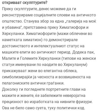
откриваат скулптурите?
Преку скулптурите, денес можеме да ги
реконструираме социјалните слоеви на античкото
општество. Станува збор за една „галерија на моќ
и убавина“, претставена преку Химатиофори и
Херкуланки. Химатиофорите (мажи облечени во
наметката химатион) го демонстрирале
достоинството и интелектуалниот статус на
машките елити во античкиот период. Додека пак,
Малите и Големите Херкуланки (типови на женски
статуи именувани по наодите во Херкуланум)
прикажуваат жени во елегантна облека,
симболизирајќи ја чесноста и возвишеноста на
пелагониските антички граѓанки.
Доколку ги погледнете портретните глави на
мажите и жените, ќе забележите неверојатна
прецизност во изработката на нивните фризури.
Ова не било само суета, туку политички код.