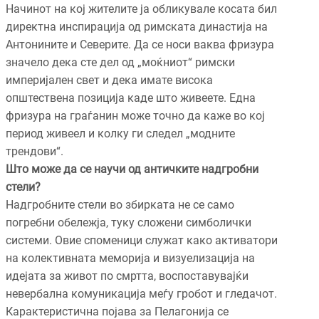
Начинот на кој жителите ја обликувале косата бил
директна инспирација од римската династија на
Антонините и Северите. Да се носи ваква фризура
значело дека сте дел од „моќниот“ римски
империјален свет и дека имате висока
општествена позиција каде што живеете. Една
фризура на граѓанин може точно да каже во кој
период живеел и колку ги следел „модните
трендови“.
Што може да се научи од античките надгробни
стели?
Надгробните стели во збирката не се само
погребни обележја, туку сложени симболички
системи. Овие споменици служат како активатори
на колективната меморија и визуелизација на
идејата за живот по смртта, воспоставувајќи
невербална комуникација меѓу гробот и гледачот.
Карактеристична појава за Пелагонија се