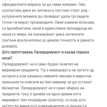
официјалните мерила за да нема измами. Ова
соопштува дека во антиката постоел строг ред –
купувачите можеле да проверат дали трговците
точно ги мерат производите. Овие камени блокови,
со вдлабнатини, засега единствени пронајдоци во
нашата земја, ни покажуваат дека античките
граѓани исклучително ја ценеле точноста и јавната
доверба.
Што претставува Лапидариумот и каква порака
носи?
Лапидариумот не е само буден пазител на
мермерни предмети. Тој е меморијата на луѓето од
антиката кои намерно нивните ликови и животни
приказни ги клесале во бел мермер за да останат
бесмртни. Лапидариумот не е само збирка на
предмети, туку е архива на едно време кога
мермерот бил посредник (алатка), со која што
луѓето во минатото комуницирале со вечноста.