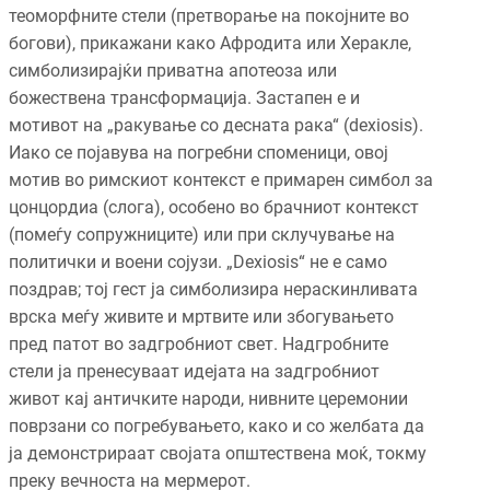
теоморфните стели (претворање на покојните во
богови), прикажани како Афродита или Херакле,
симболизирајќи приватна апотеоза или
божествена трансформација. Застапен е и
мотивот на „ракување со десната рака“ (dexiosis).
Иако се појавува на погребни споменици, овој
мотив во римскиот контекст е примарен симбол за
цонцордиа (слога), особено во брачниот контекст
(помеѓу сопружниците) или при склучување на
политички и воени сојузи. „Dexiosis“ не е само
поздрав; тој гест ја симболизира нераскинливата
врска меѓу живите и мртвите или збогувањето
пред патот во задгробниот свет. Надгробните
стели ја пренесуваат идејата на задгробниот
живот кај античките народи, нивните церемонии
поврзани со погребувањето, како и со желбата да
ја демонстрираат својата општествена моќ, токму
преку вечноста на мермерот.