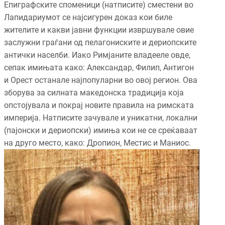
Епиграфските споменици (натписите) сместени во
Лапидариумот се најсигурен доказ кои биле
жителите и какви јавни функции извршувале овие
заслужни граѓани од пелагониските и дериопските
антички населби. Иако Римјаните владееле овде,
сепак имињата како: Александар, Филип, Антигон
и Орест останале најпопуларни во овој регион. Ова
зборува за силната македонска традиција која
опстојувала и покрај новите правила на римската
империја. Натписите зачувале и уникатни, локални
(пајонски и дериопски) имиња кои не се среќаваат
на друго место, како: Дропион, Местис и Маниос.