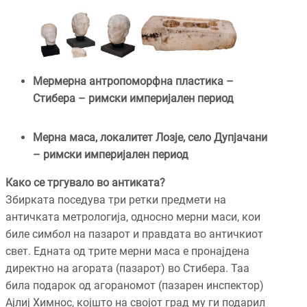
Мермерна антропоморфна пластика –
Стибера – римски империјален период
Мерна маса, локалитет Лозје, село Дупјачани
– римски империјален период
Како се тргувало во антиката?
Збирката поседува три ретки предмети на
античката метрологија, односно мерни маси, кои
биле симбол на пазарот и правдата во античкиот
свет. Едната од трите мерни маса е пронајдена
директно на агората (пазарот) во Стибера. Таа
била подарок од агораномот (пазарен инспектор)
Ајлиј Химнос, којшто на својот град му ги подарил