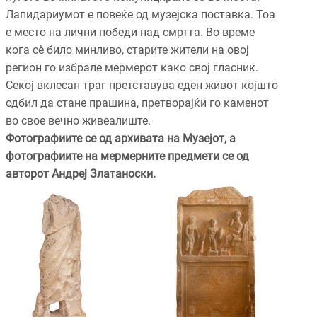
Лапидариумот е повеќе од музејска поставка. Тоа
е место на лични победи над смртта. Во време
кога сè било минливо, старите жители на овој
регион го избрале мермерот како свој гласник.
Секој вклесан траг претставува еден живот којшто
одбил да стане прашина, претворајќи го каменот
во свое вечно живеалиште.
Фотографиите се од архивата на Музејот, а
фотографиите на мермерните предмети се од
авторот Андреј Златаноски.