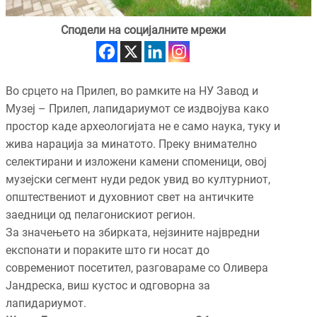
Сподели на социјалните мрежи
Во срцето на Прилеп, во рамките на НУ Завод и
Музеј – Прилеп, лапидариумот се издвојува како
простор каде археологијата не е само наука, туку и
жива нарација за минатото. Преку внимателно
селектирани и изложени камени споменици, овој
музејски сегмент нуди редок увид во културниот,
општествениот и духовниот свет на античките
заедници од пелагонискиот регион.
За значењето на збирката, нејзините највредни
експонати и пораките што ги носат до
современиот посетител, разговараме со Оливера
Јандреска, виш кустос и одговорна за
лапидариумот.