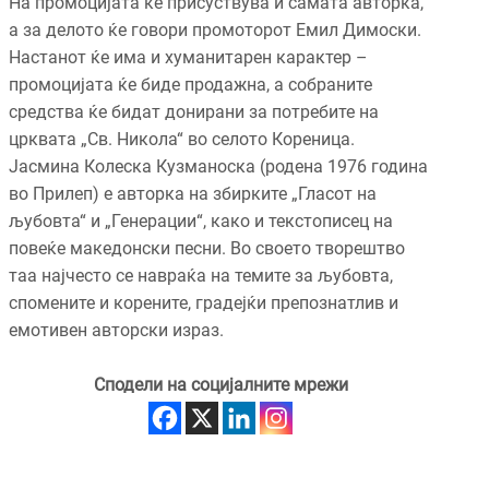
На промоцијата ќе присуствува и самата авторка,
а за делото ќе говори промоторот Емил Димоски.
Настанот ќе има и хуманитарен карактер –
промоцијата ќе биде продажна, а собраните
средства ќе бидат донирани за потребите на
црквата „Св. Никола“ во селото Кореница.
Јасмина Колеска Кузманоска (родена 1976 година
во Прилеп) е авторка на збирките „Гласот на
љубовта“ и „Генерации“, како и текстописец на
повеќе македонски песни. Во своето творештво
таа најчесто се навраќа на темите за љубовта,
спомените и корените, градејќи препознатлив и
емотивен авторски израз.
Сподели на социјалните мрежи