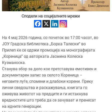
Сподели на социјалните мрежи
На 4 мај 2026 година, со почеток во 17:00 часот, во
ЈОУ Градска библиотека „Борка Талески“ во
Прилеп ќе се одржи промоција на монографијата
„Кореница“ од авторката Јасмина Колеска
Кузманоска.
Станува збор за дело кое претставува емотивен и
документарен запис за селото Кореница –
неговите луѓе, спомени и длабоки корени. Преку
лични сведоштва и раскажувања, книгата го
оживува животот на предците и ги истакнува
вредностите што треба да се зачуваат и пренесат
на идните генерации.