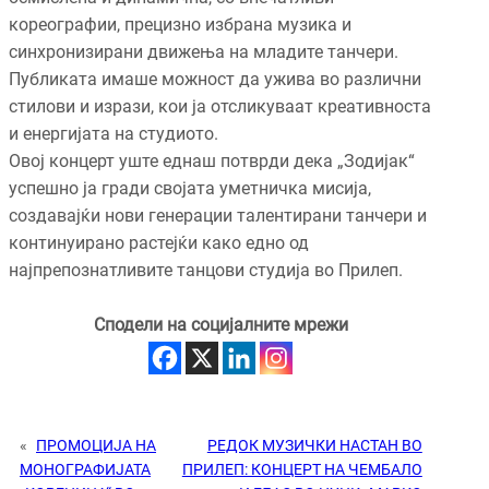
кореографии, прецизно избрана музика и
синхронизирани движења на младите танчери.
Публиката имаше можност да ужива во различни
стилови и изрази, кои ја отсликуваат креативноста
и енергијата на студиото.
Овој концерт уште еднаш потврди дека „Зодијак“
успешно ја гради својата уметничка мисија,
создавајќи нови генерации талентирани танчери и
континуирано растејќи како едно од
најпрепознатливите танцови студија во Прилеп.
Сподели на социјалните мрежи
«
ПРОМОЦИЈА НА
РЕДОК МУЗИЧКИ НАСТАН ВО
МОНОГРАФИЈАТА
ПРИЛЕП: КОНЦЕРТ НА ЧЕМБАЛО