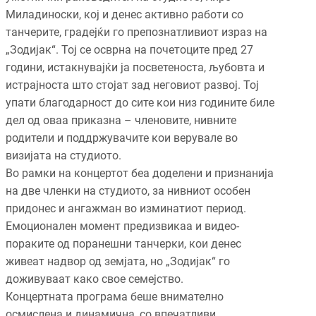
Миладиноски, кој и денес активно работи со
танчерите, градејќи го препознатливиот израз на
„Зодијак“. Тој се осврна на почетоците пред 27
години, истакнувајќи ја посветеноста, љубовта и
истрајноста што стојат зад неговиот развој. Тој
упати благодарност до сите кои низ годините биле
дел од оваа приказна – членовите, нивните
родители и поддржувачите кои верувале во
визијата на студиото.
Во рамки на концертот беа доделени и признанија
на две членки на студиото, за нивниот особен
придонес и ангажман во изминатиот период.
Емоционален момент предизвикаа и видео-
пораките од поранешни танчерки, кои денес
живеат надвор од земјата, но „Зодијак“ го
доживуваат како свое семејство.
Концертната програма беше внимателно
осмислена и динамична, со впечатливи