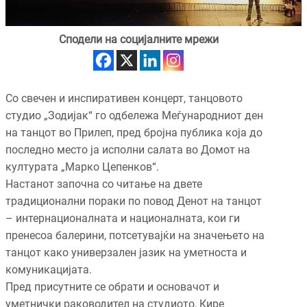
Сподели на социјалните мрежи
Со свечен и инспиративен концерт, танцовото
студио „Зодијак“ го одбележа Меѓународниот ден
на танцот во Прилеп, пред бројна публика која до
последно место ја исполни салата во Домот на
културата „Марко Цепенков“.
Настанот започна со читање на двете
традиционални пораки по повод Денот на танцот
– интернационалната и националната, кои ги
пренесоа балерини, потсетувајќи на значењето на
танцот како универзален јазик на уметноста и
комуникацијата.
Пред присутните се обрати и основачот и
уметнички раководител на студиото, Кире