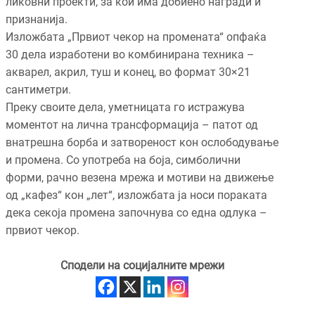
ликовни проекти, за кои има добиено награди и
признанија.
Изложбата „Првиот чекор на промената“ опфаќа
30 дела изработени во комбинирана техника –
акварел, акрил, туш и конец, во формат 30×21
сантиметри.
Преку своите дела, уметницата го истражува
моментот на лична трансформација – патот од
внатрешна борба и затвореност кон ослободување
и промена. Со употреба на боја, симболични
форми, рачно везена мрежа и мотиви на движење
од „кафез“ кон „лет“, изложбата ја носи пораката
дека секоја промена започнува со една одлука –
првиот чекор.
Сподели на социјалните мрежи