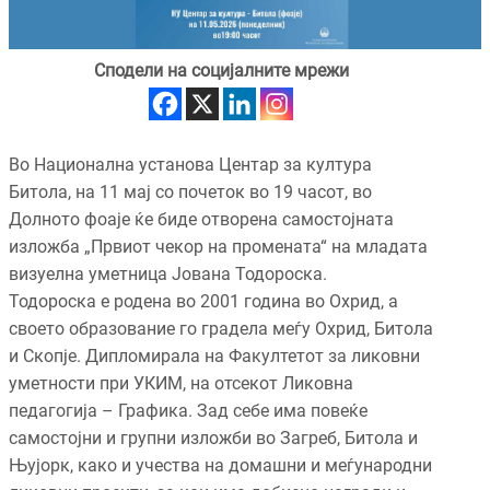
Сподели на социјалните мрежи
Во Национална установа Центар за култура
Битола, на 11 мај со почеток во 19 часот, во
Долното фоаје ќе биде отворена самостојната
изложба „Првиот чекор на промената“ на младата
визуелна уметница Јована Тодороска.
Тодороска е родена во 2001 година во Охрид, а
своето образование го градела меѓу Охрид, Битола
и Скопје. Дипломирала на Факултетот за ликовни
уметности при УКИМ, на отсекот Ликовна
педагогија – Графика. Зад себе има повеќе
самостојни и групни изложби во Загреб, Битола и
Њујорк, како и учества на домашни и меѓународни