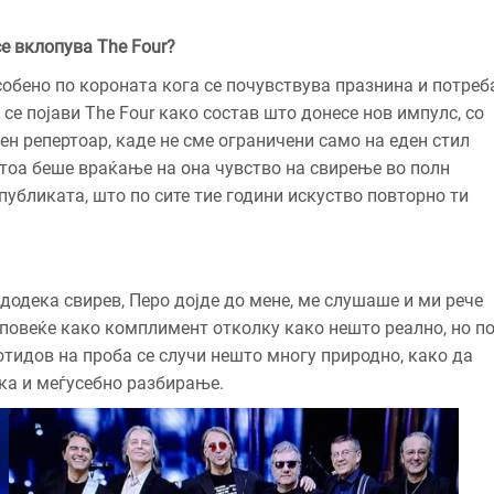
се вклопува
The Four
?
особено по короната кога се почувствува празнина и потреб
се појави The Four како состав што донесе нов импулс, со
н репертоар, каде не сме ограничени само на еден стил
 тоа беше враќање на она чувство на свирење во полн
 публиката, што по сите тие години искуство повторно ти
 додека свирев, Перо дојде до мене, ме слушаше и ми рече
в повеќе како комплимент отколку како нешто реално, но п
 отидов на проба се случи нешто многу природно, како да
ика и меѓусебно разбирање.