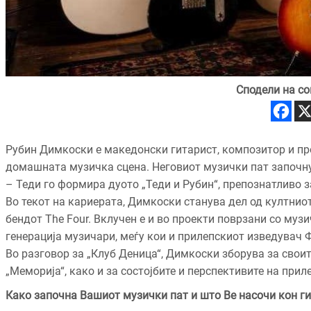
Сподели на со
Рубин Димкоски е македонски гитарист, композитор и пр
домашната музичка сцена. Неговиот музички пат започну
– Теди го формира дуото „Теди и Рубин“, препознатливо з
Во текот на кариерата, Димкоски станува дел од култниот
бендот The Four. Вклучен е и во проекти поврзани со муз
генерација музичари, меѓу кои и прилепскиот изведувач 
Во разговор за „Клуб Деница“, Димкоски зборува за своите
„Меморија“, како и за состојбите и перспективите на при
Како започна Вашиот музички пат и што Ве насочи кон г