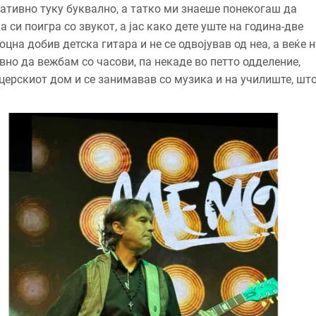
ративно туку буквално, а татко ми знаеше понекогаш да
 си поигра со звукот, а јас како дете уште на година-две
цна добив детска гитара и не се одвојував од неа, а веќе 
вно да вежбам со часови, па некаде во петто одделение,
ицерскиот дом и се занимавав со музика и на училиште, шт