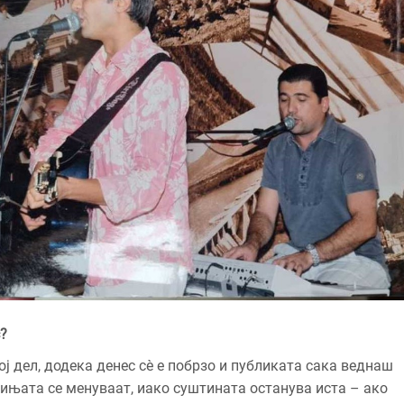
?
ој дел, додека денес сè е побрзо и публиката сака веднаш
мињата се менуваат, иако суштината останува иста – ако