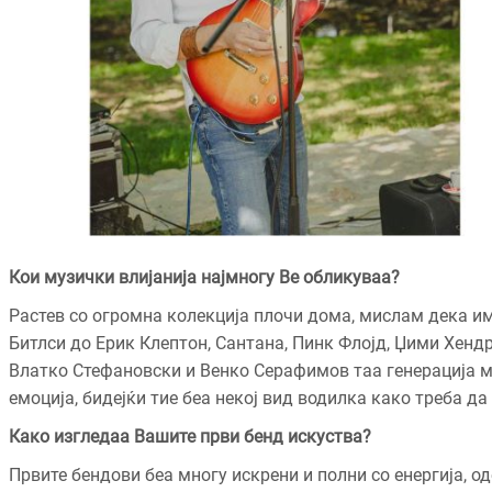
Кои музички влијанија најмногу Ве обликуваа?
Растев со огромна колекција плочи дома, мислам дека им
Битлси до Ерик Клептон, Сантана, Пинк Флојд, Џими Хенд
Влатко Стефановски и Венко Серафимов таа генерација му
емоција, бидејќи тие беа некој вид водилка како треба да
Како изгледаа Вашите први бенд искуства?
Првите бендови беа многу искрени и полни со енергија,