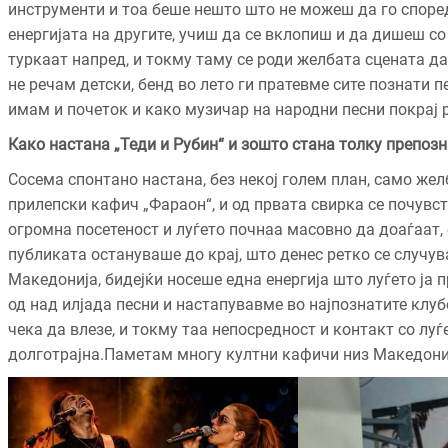
инструменти и тоа беше нешто што не можеш да го споре
енергијата на другите, учиш да се вклопиш и да дишеш со
туркаат напред, и токму таму се роди желбата сцената да
не речам детски, бенд во лето ги пратевме сите познати п
имам и почеток и како музичар на народни песни покрај 
Како настана „Теди и Рубин“ и зошто стана толку препоз
Сосема спонтано настана, без некој голем план, само жел
прилепски кафич „Фараон“, и од првата свирка се почувс
огромна посетеност и луѓето почнаа масовно да доаѓаат, 
публиката остануваше до крај, што денес ретко се случув
Македонија, бидејќи носеше една енергија што луѓето ја 
од над илјада песни и настапувавме во најпознатите клу
чека да влезе, и токму таа непосредност и контакт со луѓ
долготрајна.Паметам многу култни кафичи низ Македониј