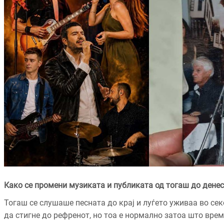
Како се промени музиката и публиката од тогаш до денес
Тогаш се слушаше песната до крај и луѓето уживаа во сек
да стигне до рефренот, но тоа е нормално затоа што вре