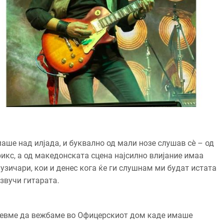
аше над илјада, и буквално од мали нозе слушав сè – од
рикс, а од македонската сцена најсилно влијание имаа
зичари, кои и денес кога ќе ги слушнам ми будат истата
 звучи гитарата.
 одевме да вежбаме во Офицерскиот дом каде имаше