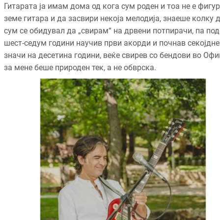
Гитарата ја имам дома од кога сум роден и тоа не е фигу
земе гитара и да засвири некоја мелодија, знаеше колку да
сум се обидувал да „свирам“ на дрвени потпирачи, па подо
шест-седум години научив први акорди и почнав секојдне
значи на десетина години, веќе свирев со бендови во Оф
за мене беше природен тек, а не обврска.