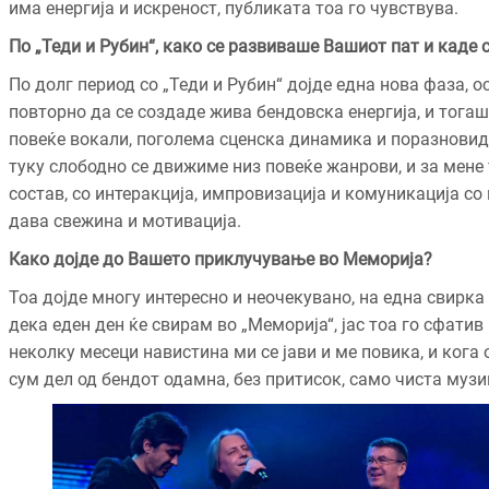
има енергија и искреност, публиката тоа го чувствува.
По „Теди и Рубин“, како се развиваше Вашиот пат и каде 
По долг период со „Теди и Рубин“ дојде една нова фаза, 
повторно да се создаде жива бендовска енергија, и тогаш 
повеќе вокали, поголема сценска динамика и поразновиде
туку слободно се движиме низ повеќе жанрови, и за мене
состав, со интеракција, импровизација и комуникација со
дава свежина и мотивација.
Како дојде до Вашето приклучување во Меморија?
Тоа дојде многу интересно и неочекувано, на една свирка
дека еден ден ќе свирам во „Меморија“, јас тоа го сфати
неколку месеци навистина ми се јави и ме повика, и кога
сум дел од бендот одамна, без притисок, само чиста муз