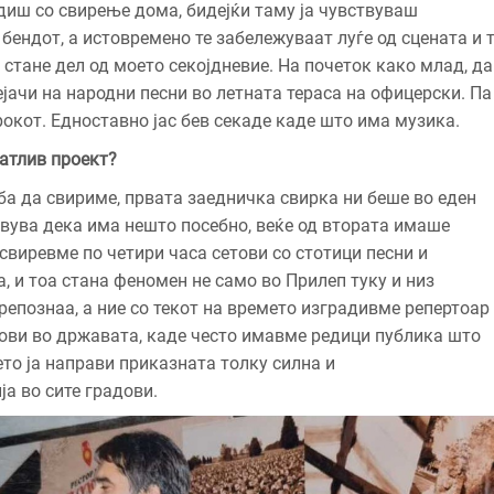
диш со свирење дома, бидејќи таму ја чувствуваш
 бендот, а истовремено те забележуваат луѓе од сцената и 
 стане дел од моето секојдневие. На почеток како млад, да
ејачи на народни песни во летната тераса на офицерски. Па
рокот. Едноставно јас бев секаде каде што има музика.
натлив проект?
ба да свириме, првата заедничка свирка ни беше во еден
твува дека има нешто посебно, веќе од втората имаше
свиревме по четири часа сетови со стотици песни и
а, и тоа стана феномен не само во Прилеп туку и низ
препознаа, а ние со текот на времето изградивме репертоар
бови во државата, каде често имавме редици публика што
ето ја направи приказната толку силна и
а во сите градови.