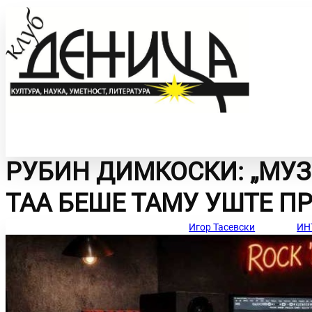
РУБИН ДИМКОСКИ: „МУЗИ
УМЕТНОСТ СО
ИНТЕРВЈУА
ТАА БЕШЕ ТАМУ УШТЕ ПР
ЗБОР
Игор Тасевски
ИН
ЛИЧНИ ТВОРБИ
ФОТО НА ДЕНОТ