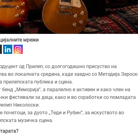
цијалните мрежи
одуцент од Прилеп, со долгогодишно присуство на
ва во локалната средина, каде заедно со Методија Зероск
а прилепската публика и сцена.
 бенд „Меморија“, а паралелно е активен и како член на
ички фестивали за деца, како и во соработки со помладата
Филип Николоски.
 почетоци, за дуото „Теди и Рубин“, за искуството во
лепската музичка сцена.
итарата?