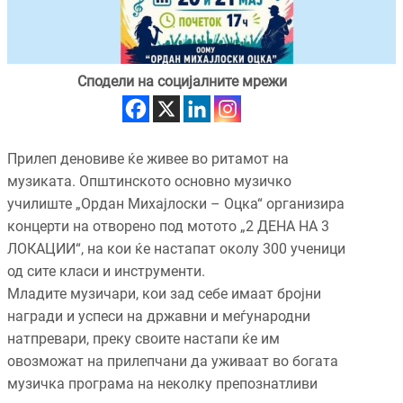
Сподели на социјалните мрежи
Прилеп деновиве ќе живее во ритамот на
музиката. Општинското основно музичко
училиште „Ордан Михајлоски – Оцка“ организира
концерти на отворено под мотото „2 ДЕНА НА 3
ЛОКАЦИИ“, на кои ќе настапат околу 300 ученици
од сите класи и инструменти.
Младите музичари, кои зад себе имаат бројни
награди и успеси на државни и меѓународни
натпревари, преку своите настапи ќе им
овозможат на прилепчани да уживаат во богата
музичка програма на неколку препознатливи