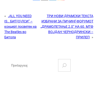
«
„ALL YOU NEED
ТРИ НОВИ ДРАМСКИ ТЕКСТА
IS… БИТ(О)ЛСИ“ –
ИЗБРАНИ ЗА ПИЧИНГ-ФОРУМОТ
концерт посветен на
„ДРАМОЛЕТАЊЕ 2.0“ НА 60. МТФ
The Beatles во
ВОЈДАН ЧЕРНОДРИНСКИ –
Битола
ПРИЛЕП
»
S
e
a
r
c
h