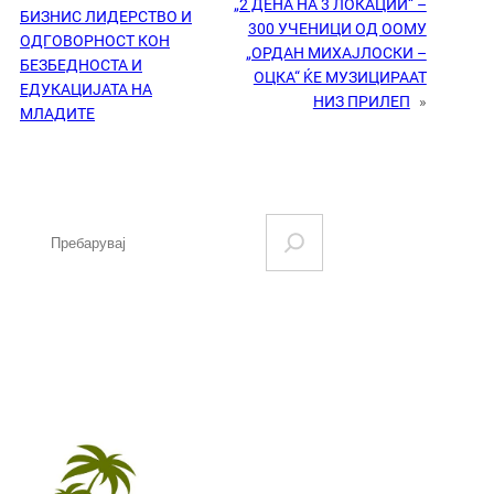
„2 ДЕНА НА 3 ЛОКАЦИИ“ –
БИЗНИС ЛИДЕРСТВО И
300 УЧЕНИЦИ ОД ООМУ
ОДГОВОРНОСТ КОН
„ОРДАН МИХАЈЛОСКИ –
БЕЗБЕДНОСТА И
ОЦКА“ ЌЕ МУЗИЦИРААТ
ЕДУКАЦИЈАТА НА
НИЗ ПРИЛЕП
»
МЛАДИТЕ
S
e
a
r
c
h