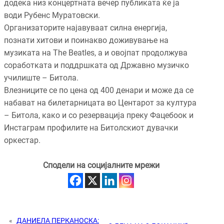
додека низ концертната вечер публиката ќе ја
води Рубенс Муратовски.
Организаторите најавуваат силна енергија,
познати хитови и поинакво доживување на
музиката на The Beatles, а и овојпат продолжува
соработката и поддршката од Државно музичко
училиште – Битола.
Влезниците се по цена од 400 денари и може да се
набават на билетарницата во Центарот за култура
– Битола, како и со резервација преку Фацебоок и
Инстаграм профилите на Битолскиот дувачки
оркестар.
Сподели на социјалните мрежи
«
ДАНИЕЛА ПЕРКАНОСКА: