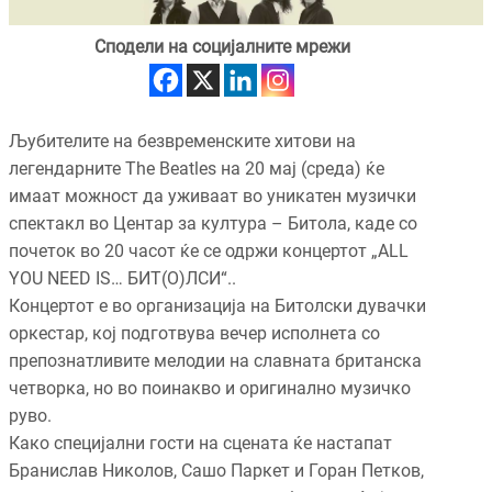
Сподели на социјалните мрежи
Љубителите на безвременските хитови на
легендарните The Beatles на 20 мај (среда) ќе
имаат можност да уживаат во уникатен музички
спектакл во Центар за култура – Битола, каде со
почеток во 20 часот ќе се одржи концертот „ALL
YOU NEED IS… БИТ(О)ЛСИ“..
Концертот е во организација на Битолски дувачки
оркестар, кој подготвува вечер исполнета со
препознатливите мелодии на славната британска
четворка, но во поинакво и оригинално музичко
руво.
Како специјални гости на сцената ќе настапат
Бранислав Николов, Сашо Паркет и Горан Петков,