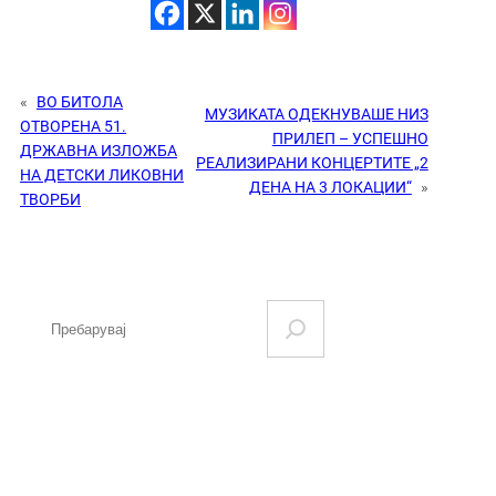
«
ВО БИТОЛА
МУЗИКАТА ОДЕКНУВАШЕ НИЗ
ОТВОРЕНА 51.
ПРИЛЕП – УСПЕШНО
ДРЖАВНА ИЗЛОЖБА
РЕАЛИЗИРАНИ КОНЦЕРТИТЕ „2
НА ДЕТСКИ ЛИКОВНИ
ДЕНА НА 3 ЛОКАЦИИ“
»
ТВОРБИ
S
e
a
r
c
h