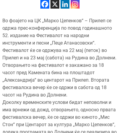
Во фоајето на ЦК „Марко Цепенков“ – Прилеп се
одржа прес-конференција по повод годинашното
52. издание на Фестивалот на народни
инструменти и песни „Пеце Атанасовски“.
Фестивалот ќе се одржува на 22 мај (петок) во
Прилеп и на 23 мај (сабота) на Рудина во Долнени.
Отворањето на фестивалот е закажано за 18
часот пред Камената бина на плоштадот
„Александрија“ во центарот на Прилеп. Втората
фестивалска вечер ќе се одржи в сабота од 18
часот на Рудина во Долнени.
Доколку временските услови бидат неповолни и
има врнежи од дожд, отворањето, односно првата
фестивалска вечер, ќе се одржи во киното „Мис
Стон“ при Центарот за култура „Марко Цепенков“,
додека програмата во Долнени ќе се реализира во