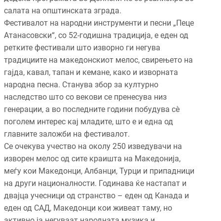
салата на општинската зграда.
Фестивалот на народни инструменти и песни „Пеце
Атанасовски“, со 52-годишна традиција, е еден од
ретките фестивали што изворно ги негува
традициите на македонскиот мелос, свирењето на
гајда, кавал, тапан и кемане, како и изворната
народна песна. Станува збор за културно
наследство што со векови се пренесува низ
генерации, а во последните години побудува сѐ
поголем интерес кај младите, што е и една од
главните заложби на фестивалот.
Се очекува учество на околу 250 изведувачи на
изворен мелос од сите краишта на Македонија,
меѓу кои Македонци, Албанци, Турци и припадници
на други националности. Годинава ќе настапат и
двајца учесници од странство – еден од Канада и
еден од САД, Македонци кои живеат таму, но
активно ја негуваат народната музика и