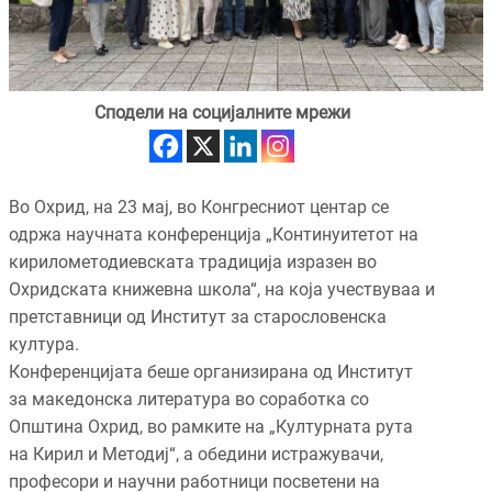
Сподели на социјалните мрежи
Во Охрид, на 23 мај, во Конгресниот центар се
одржа научната конференција „Континуитетот на
кирилометодиевската традиција изразен во
Охридската книжевна школа“, на која учествуваа и
претставници од Институт за старословенска
култура.
Конференцијата беше организирана од Институт
за македонска литература во соработка со
Општина Охрид, во рамките на „Културната рута
на Кирил и Методиј“, а обедини истражувачи,
професори и научни работници посветени на