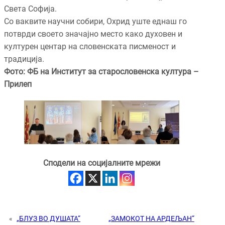
Света Софија.
Со ваквите научни собири, Охрид уште еднаш го
потврди своето значајно место како духовен и
културен центар на словенската писменост и
традиција.
Фото: ФБ на Институт за старословенска култура –
Прилеп
Сподели на социјалните мрежи
«
„БЛУЗ ВО ДУШАТА“
„ЗАМОКОТ НА АРДЕЉАН“