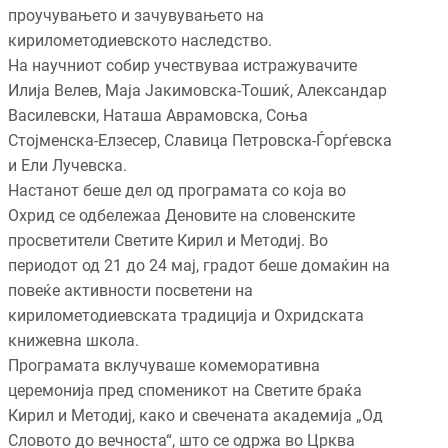
проучувањето и зачувувањето на
кирилометодиевското наследство.
На научниот собир учествуваа истражувачите
Илија Велев, Маја Јакимовска-Тошиќ, Александар
Василевски, Наташа Аврамовска, Соња
Стојменска-Елзесер, Славица Петровска-Ѓорѓевска
и Ели Лучевска.
Настанот беше дел од програмата со која во
Охрид се одбележаа Деновите на словенските
просветители Светите Кирил и Методиј. Во
периодот од 21 до 24 мај, градот беше домаќин на
повеќе активности посветени на
кирилометодиевската традиција и Охридската
книжевна школа.
Програмата вклучуваше комеморативна
церемонија пред споменикот на Светите браќа
Кирил и Методиј, како и свечената академија „Од
Словото до вечноста“, што се одржа во Црква