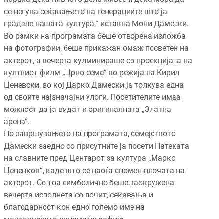
се негува сеќавањето на генерациите што ја
граделе нашата култура,“ истакна Мони Дамески.
Во рамки на програмата беше отворена изложба
на фотографии, беше прикажан омаж посветен на
актерот, а вечерта кулминираше со проекцијата на
култниот филм „Црно семе“ во режија на Кирил
Ценевски, во кој Дарко Дамески ја толкува една
од своите најзначајни улоги. Посетителите имаа
можност да ја видат и оригиналната „Златна
арена“.
По завршувањето на програмата, семејството
Дамески заедно со присутните ја посети Патеката
на славните пред Центарот за култура „Марко
Цепенков“, каде што се наоѓа спомен-плочата на
актерот. Со тоа симболично беше заокружена
вечерта исполнета со почит, сеќавања и
благодарност кон едно големо име на