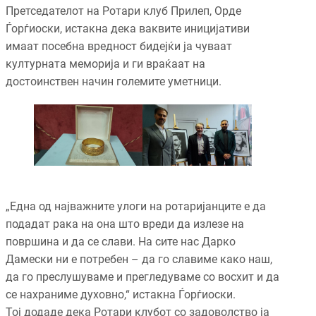
Претседателот на Ротари клуб Прилеп, Орде
Ѓорѓиоски, истакна дека ваквите иницијативи
имаат посебна вредност бидејќи ја чуваат
културната меморија и ги враќаат на
достоинствен начин големите уметници.
„Една од најважните улоги на ротаријанците е да
подадат рака на она што вреди да излезе на
површина и да се слави. На сите нас Дарко
Дамески ни е потребен – да го славиме како наш,
да го преслушуваме и прегледуваме со восхит и да
се нахраниме духовно,“ истакна Ѓорѓиоски.
Тој додаде дека Ротари клубот со задоволство ја