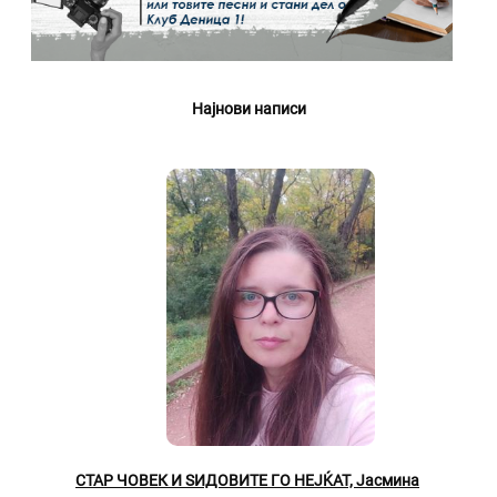
Најнови написи
СТАР ЧОВЕК И ЅИДОВИТЕ ГО НЕЈЌАТ, Јасмина