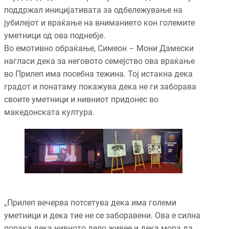
поддржал иницијативата за одбележување на
јубилејот и враќање на вниманието кон големите
уметници од ова поднебје.
Во емотивно обраќање, Симеон – Мони Дамески
нагласи дека за неговото семејство ова враќање
во Прилеп има посебна тежина. Тој истакна дека
градот и понатаму покажува дека не ги заборава
своите уметници и нивниот придонес во
македонската култура.
„Прилеп вечерва потсетува дека има големи
уметници и дека тие не се заборавени. Ова е силна
порака дека нивното дело живее и дека мора да