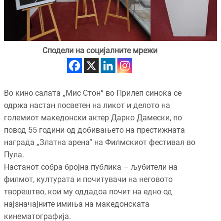
Сподели на социјалните мрежи
Во кино салата „Мис Стон“ во Прилеп синоќа се
одржа настан посветен на ликот и делото на
големиот македонски актер Дарко Дамески, по
повод 55 години од добивањето на престижната
награда „Златна арена“ на Филмскиот фестивал во
Пула.
Настанот собра бројна публика – љубители на
филмот, културата и почитувачи на неговото
творештво, кои му оддадоа почит на едно од
најзначајните имиња на македонската
кинематографија.