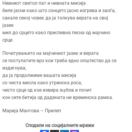
Нивниот светол пат и нивната мисија
биле јасни како што сонцето јасно изгрева и заоѓа,
сакале секој човек да ја толкува верата на свој
јазик
мил до срцето како приспивна песна од мајчино
срце.
Почитувањето на мајчиниот јазик и верата
се постулатите врз кои треба едно општество да се
издигнува,
да ја продолжиме вашата мисија
со чиста мисла како утринска роса,
чисто срце од кое извира љубов и почит
кон сите битија од дадената ни временска рамка.
Марија Мантова – Прилеп
Сподели на социјалните мрежи