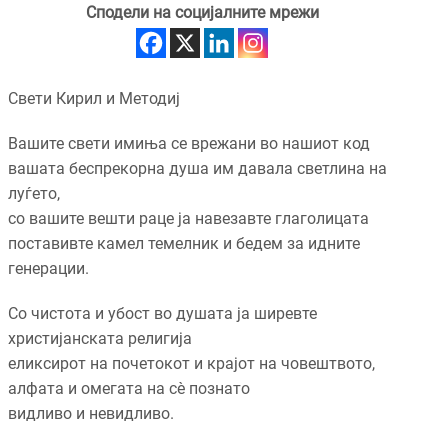
Сподели на социјалните мрежи
Свети Кирил и Методиј
Вашите свети имиња се врежани во нашиот код
вашата беспрекорна душа им давала светлина на
луѓето,
со вашите вешти раце ја навезавте глаголицата
поставивте камел темелник и бедем за идните
генерации.
Со чистота и убост во душата ја ширевте
христијанската религија
еликсирот на почетокот и крајот на човештвото,
алфата и омегата на сè познато
видливо и невидливо.