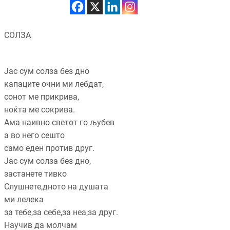
СОЛЗА
Јас сум солза без дно
капаците очни ми лебдат,
сонот ме прикрива,
ноќта ме сокрива.
Ама наивно светот го љубев
а во него сешто
само еден против друг.
Јас сум солза без дно,
застанете тивко
Слушнете,дното на душата
ми лелека
за тебе,за себе,за неа,за друг.
Научив да молчам