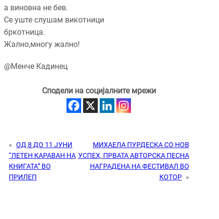
а виновна не бев.
Се уште слушам викотници
бркотница.
Жално,многу жално!
@Менче Кадинец
Сподели на социјалните мрежи
«
ОД 8 ДО 11 ЈУНИ
МИХАЕЛА ПУРДЕСКА СО НОВ
“ЛЕТЕН КАРАВАН НА
УСПЕХ, ПРВАТА АВТОРСКА ПЕСНА
КНИГАТА” ВО
НАГРАДЕНА НА ФЕСТИВАЛ ВО
ПРИЛЕП
КОТОР
»