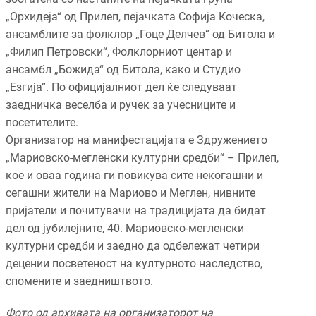
„Орхидеја“ од Прилеп, пејачката Софија Коческа,
ансамблите за фолклор „Гоце Делчев“ од Битола и
„Филип Петровски“, Фолклорниот центар и
ансамбл „Божида“ од Битола, како и Студио
„Езгија“. По официјалниот дел ќе следуваат
заедничка веселба и ручек за учесниците и
посетителите.
Организатор на манифестацијата е Здружението
„Мариовско-мегленски културни средби“ – Прилеп,
кое и оваа година ги повикува сите некогашни и
сегашни жители на Мариово и Меглен, нивните
пријатели и почитувачи на традицијата да бидат
дел од јубилејните, 40. Мариовско-мегленски
културни средби и заедно да одбележат четири
децении посветеност на културното наследство,
спомените и заедништвото.
Фото од архивата на организаторот на