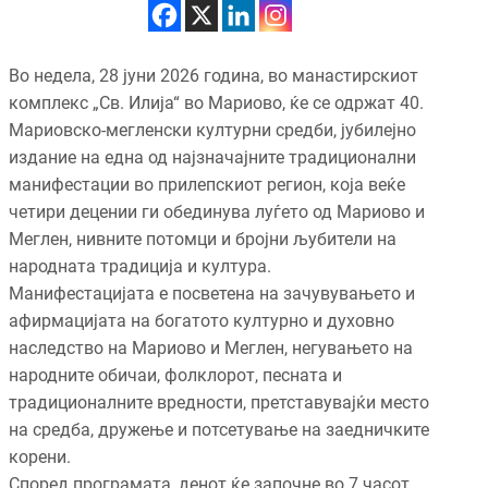
Во недела, 28 јуни 2026 година, во манастирскиот
комплекс „Св. Илија“ во Мариово, ќе се одржат 40.
Мариовско-мегленски културни средби, јубилејно
издание на една од најзначајните традиционални
манифестации во прилепскиот регион, која веќе
четири децении ги обединува луѓето од Мариово и
Меглен, нивните потомци и бројни љубители на
народната традиција и култура.
Манифестацијата е посветена на зачувувањето и
афирмацијата на богатото културно и духовно
наследство на Мариово и Меглен, негувањето на
народните обичаи, фолклорот, песната и
традиционалните вредности, претставувајќи место
на средба, дружење и потсетување на заедничките
корени.
Според програмата, денот ќе започне во 7 часот