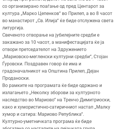
со организирано поаѓање од пред Центарот за
култура „Марко Цепенков“ во Прилеп, а во 8 часот
во манастирот „Св. Илија“ ќе биде отслужена света
литургија.
Свеченото отворање на јубилејните средби е
закажано за 10 часот, а манифестацијата ќе ја
отвори претседателот на Здружението
„Мариовско-мегленски културни средби“, Стојан
Ѓуровски. Поздравен говор ќе има и
градоначалникот на Општина Прилеп, Дејан
Проданоски.
Во рамките на програмата ќе биде одржано и
излагањето „Неколку зборови за културното
наследство во Мариово“ на Тренчо Димитриоски,
како и хумористично-сатиричниот настап „Малку
хумор и сатира: Мариово Република“.
Културно-уметничката програма ќе биде
збогатена со настапите на пејачката група