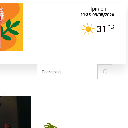
Прилеп
11:35,
08/08/2026
°C
31
S
e
ЧУВАЊЕ НА
НАУКА И
МИНАТОТО
ОБРАЗОВАНИЕ
a
r
c
h