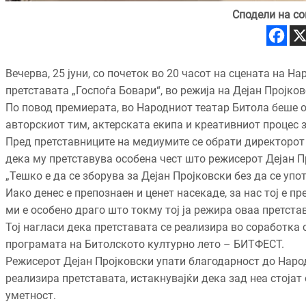
Сподели на со
Вечерва, 25 јуни, со почеток во 20 часот на сцената на 
претставата „Госпоѓа Бовари“, во режија на Дејан Пројков
По повод премиерата, во Народниот театар Битола беше о
авторскиот тим, актерската екипа и креативниот процес 
Пред претставниците на медиумите се обрати директорот 
дека му претставува особена чест што режисерот Дејан Пр
„Тешко е да се зборува за Дејан Пројковски без да се упо
Иако денес е препознаен и ценет насекаде, за нас тој е п
ми е особено драго што токму тој ја режира оваа претста
Тој нагласи дека претставата се реализира во соработка 
програмата на Битолското културно лето – БИТФЕСТ.
Режисерот Дејан Пројковски упати благодарност до Народ
реализира претставата, истакнувајќи дека зад неа стојат
уметност.