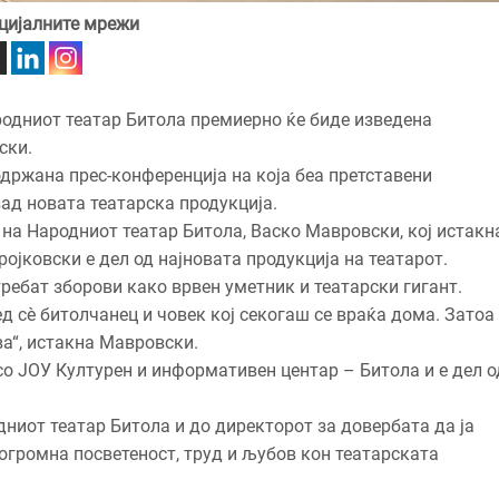
цијалните мрежи
Народниот театар Битола премиерно ќе биде изведена
ски.
држана прес-конференција на која беа претставени
зад новата театарска продукција.
на Народниот театар Битола, Васко Мавровски, кој истакн
ојковски е дел од најновата продукција на театарот.
требат зборови како врвен уметник и театарски гигант.
ред сè битолчанец и човек кој секогаш се враќа дома. Затоа
ва“, истакна Мавровски.
со ЈОУ Културен и информативен центар – Битола и е дел о
ниот театар Битола и до директорот за довербата да ја
 огромна посветеност, труд и љубов кон театарската