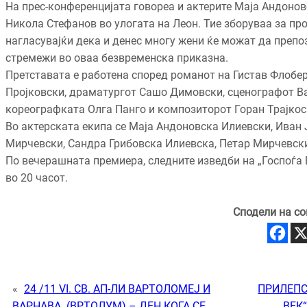
На прес-конференцијата говореа и актерите Маја Андоновс
Никола Стефанов во улогата на Леон. Тие зборуваа за про
нагласувајќи дека и денес многу жени ќе можат да препо
стремежи во оваа безвременска приказна.
Претставата е работена според романот на Гистав Флобер
Пројковски, драматургот Сашо Димовски, сценографот Ва
кореографката Олга Панго и композиторот Горан Трајкос
Во актерската екипа се Маја Андоновска Илиевски, Иван 
Мирчевски, Сандра Грибовска Илиевска, Петар Мирчевски
По вечерашната премиера, следните изведби на „Госпоѓа Б
во 20 часот.
Сподели на со
«
24 /11 VI. СВ. АП-ЛИ ВАРТОЛОМЕЈ И
ПРИЛЕПС
ВАРНАВА (ВРТОЛУМ) – ДЕН КОГА СЕ
ВЕК