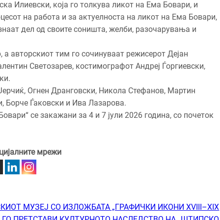
ка Илиевски, која го толкува ликот на Ема Бовари, и
цесот на работа и за актуелноста на ликот на Ема Бовари,
знаат дел од своите соништа, желби, разочарувања и
, а авторскиот тим го сочинуваат режисерот Дејан
лентин Светозарев, костимографот Андреј Ѓоргиевски,
ки.
Јерчиќ, Огнен Дранговски, Никола Стефанов, Мартин
, Борче Ѓаковски и Ива Лазарова.
овари“ се закажани за 4 и 7 јули 2026 година, со почеток
цијалните мрежи
КИОТ МУЗЕЈ СО ИЗЛОЖБАТА „ГРАФИЧКИ ИКОНИ XVIII–XIX
“ ГО ПРЕТСТАВИ КУЛТУРНОТО НАСЛЕДСТВО НА „ШТИПСКО