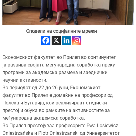
Сподели на социјалните мрежи
Економскиот факултет во Прилеп во континуитет
ја развива својата меѓународна соработка преку
програми за академска размена и заеднички
научни активности.
Во периодот од 22 до 26 јуни, Економскиот
факултет во Прилеп е домаќин на професори од
Полска и Бугарија, кои реализираат студиски
престој и обука во рамките на активностите за
меѓународна академска соработка.
Во Прилеп престојуваа професорите Ewa Łosiewicz-
Dniestrzańska и Piotr Dniestrzanski од Универзитетот