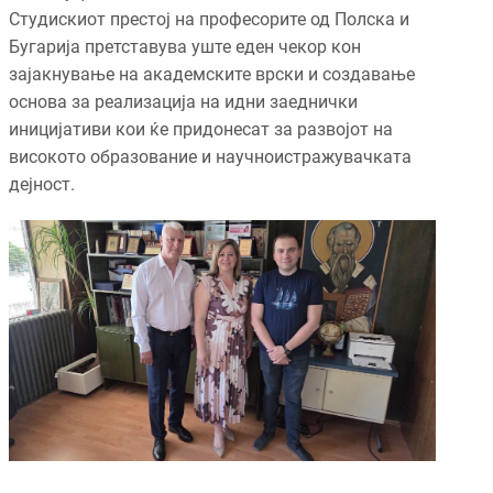
Студискиот престој на професорите од Полска и
Бугарија претставува уште еден чекор кон
зајакнување на академските врски и создавање
основа за реализација на идни заеднички
иницијативи кои ќе придонесат за развојот на
високото образование и научноистражувачката
дејност.