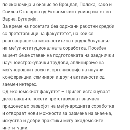
по економија и бизнис во Вроцлав, Полска, како и
Свилен Столаров од Економскиот универзитет во
Варна, Бугарија.
За време на посетата беа одржани работни средби
со претставници на факултетот, на кои се
разговараше за можностите за продлабочување
на меѓуинституционалната соработка. Посебен
акцент беше ставен на подготовката на заеднички
научноистражувачки трудови, аплицирање на
меѓународни проекти, организација на научни
конференции, семинари и други активности од
заемен интерес.
Од Економскиот факултет – Прилеп истакнуваат
дека ваквите посети претставуваат значаен
придонес во развојот на меѓународната соработка
и отвораат нови можности за размена на знаења,
искуства и добри практики меѓу академските
институции.