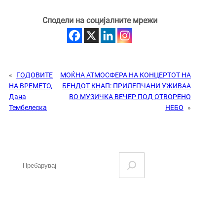
Сподели на социјалните мрежи
«
ГОДОВИТЕ
МОЌНА АТМОСФЕРА НА КОНЦЕРТОТ НА
НА ВРЕМЕТО,
БЕНДОТ КНАП: ПРИЛЕПЧАНИ УЖИВАА
Дана
ВО МУЗИЧКА ВЕЧЕР ПОД ОТВОРЕНО
Тембелеска
НЕБО
»
S
e
a
r
c
h