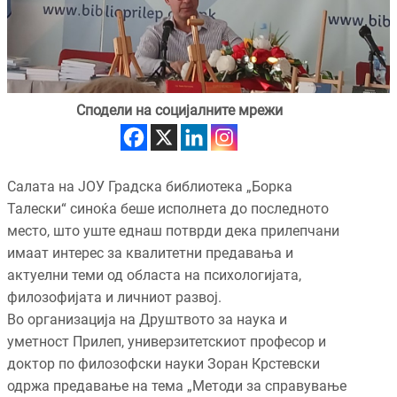
Сподели на социјалните мрежи
Салата на ЈОУ Градска библиотека „Борка
Талески“ синоќа беше исполнета до последното
место, што уште еднаш потврди дека прилепчани
имаат интерес за квалитетни предавања и
актуелни теми од областа на психологијата,
филозофијата и личниот развој.
Во организација на Друштвото за наука и
уметност Прилеп, универзитетскиот професор и
доктор по филозофски науки Зоран Крстевски
одржа предавање на тема „Методи за справување