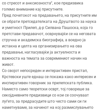
со стресот и анксиозноста“, кое предизвика
големо внимание кај присутните.
Пред почетокот на предавањето, на присутните им
се обрати претседателката на Друштвото за наука
и уметност Прилеп, д-р Силвана Пашоска, која го
претстави предавачот, осврнувајќи се на неговата
стручна и академска биографија, а воедно ја
истакна и целта на организирањето на ова
предавање, нагласувајќи ја актуелноста и
важноста на темата за современиот начин на
живот.
Со својот непосреден и интерактивен пристап,
Крстевски уште еднаш се покажа како интересен и
инспиративен говорник за прилепската публика.
Наместо само теоретски осврт, тој говореше за
секојдневните предизвици со кои се соочуваат
луѓето, за предрасудите што често сами си ги
наметнуваме, за начинот на кој размислувањето