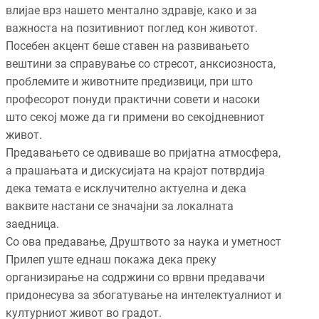
влијае врз нашето ментално здравје, како и за
важноста на позитивниот поглед кон животот.
Посебен акцент беше ставен на развивањето
вештини за справување со стресот, анксиозноста,
проблемите и животните предизвици, при што
професорот понуди практични совети и насоки
што секој може да ги примени во секојдневниот
живот.
Предавањето се одвиваше во пријатна атмосфера,
а прашањата и дискусијата на крајот потврдија
дека темата е исклучително актуелна и дека
ваквите настани се значајни за локалната
заедница.
Со ова предавање, Друштвото за наука и уметност
Прилеп уште еднаш покажа дека преку
организирање на содржини со врвни предавачи
придонесува за збогатување на интелектуалниот и
културниот живот во градот.