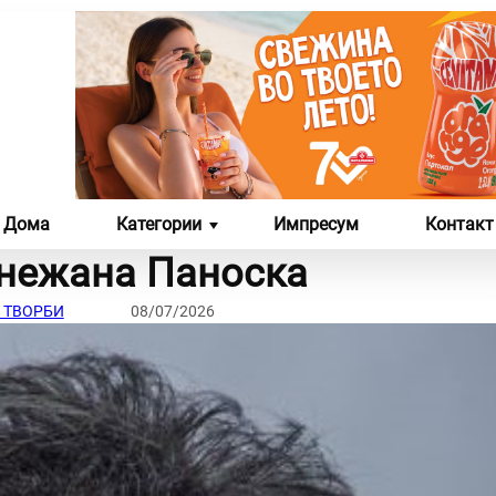
Дома
Категории
Импресум
Контакт
нежана Паноска
ЛИКОВНА И ФОТО
СЦЕНА
 ТВОРБИ
08/07/2026
УМЕТНОСТ
ЛИКОВНИ ДЕЛА