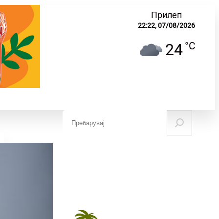
Прилеп
22:22,
07/08/2026
°C
24
S
e
ЧУВАЊЕ НА
НАУКА И
МИНАТОТО
ОБРАЗОВАНИЕ
a
r
c
h