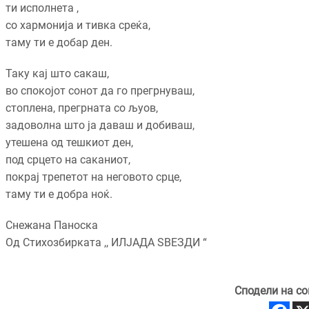
ти исполнета ,
со хармонија и тивка среќа,
таму ти е добар ден.
Таку кај што сакаш,
во спокојот сонот да го прегрнуваш,
стоплена, прегрната со љуов,
задоволна што ја даваш и добиваш,
утешена од тешкиот ден,
под срцето на саканиот,
покрај трепетот на неговото срце,
таму ти е добра ноќ.
Снежана Паноска
Од Стихозбирката ,, ИЛЈАДА ЅВЕЗДИ “
Сподели на со