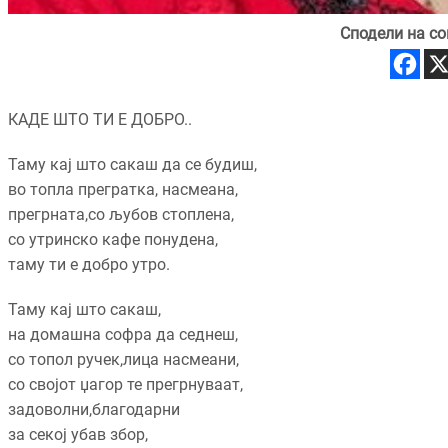
Сподели на со
КАДЕ ШТО ТИ Е ДОБРО..
Таму кај што сакаш да се будиш,
во топла прегратка, насмеана,
прегрната,со љубов стоплена,
со утринско кафе понудена,
таму ти е добро утро.
Таму кај што сакаш,
на домашна софра да седнеш,
со топол ручек,лица насмеани,
со својот џагор те прегрнуваат,
задоволни,благодарни
за секој убав збор,