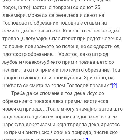
подоцна тој настан е поврзан со денот 25
декември, може да се рече дека и денот на
Господовото обрезание подоцна е ставен на
осмиот ден по раѓањето. Како што се пее во еден
тропар „Слегувајќи Спасителот при родот човечки
го прими повивањето во пелени; не се одврати од
плотското обрезание…“ Христос, како што од
љубов и човекољубие го прими повивањето со
пелени, така го прими и плотското обрезание. Тоа
крајно снисходење и понижување Христово, од
црквата се смета за голем Господов празник.“
[2]
Треба да се спомене и тоа дека Исус со
обрезанието покажа дека примил вистинска
човечка природа. „Тоа е многу значајно, затоа што
во древната црква се појавила една ерес која се
нарекува докетизам и која тврдела дека Христос
не прими вистинска човечка природа, вистинско