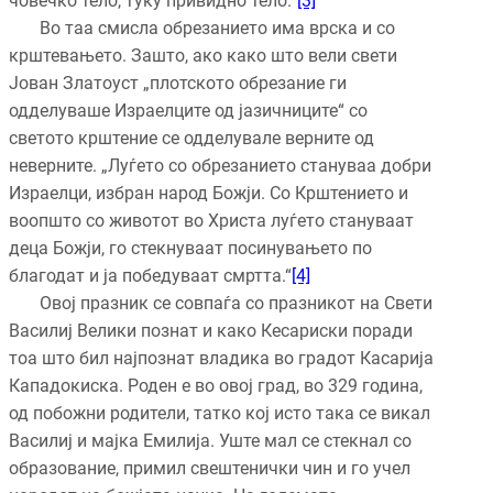
човечко тело, туку привидно тело.“
[3]
Во таа смисла обрезанието има врска и со
крштевањето. Зашто, ако како што вели свети
Јован Златоуст „плотското обрезание ги
одделуваше Израелците од јазичниците“ со
светото крштение се одделувале верните од
неверните. „Луѓето со обрезанието стануваа добри
Израелци, избран народ Божји. Со Крштението и
воопшто со животот во Христа луѓето стануваат
деца Божји, го стекнуваат посинувањето по
благодат и ја победуваат смртта.“
[4]
Овој празник се совпаѓа со празникот на Свети
Василиј Велики познат и како Кесариски поради
тоа што бил најпознат владика во градот Касарија
Кападокиска. Роден е во овој град, во 329 година,
од побожни родители, татко кој исто така се викал
Василиј и мајка Емилија. Уште мал се стекнал со
образование, примил свештенички чин и го учел