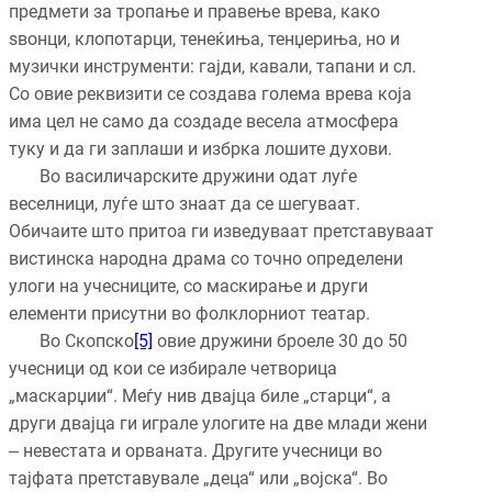
предмети за тропање и правење врева, како
ѕвонци, клопотарци, тенеќиња, тенџериња, но и
музички инструменти: гајди, кавали, тапани и сл.
Со овие реквизити се создава голема врева која
има цел не само да создаде весела атмосфера
туку и да ги заплаши и избрка лошите духови.
Во василичарските дружини одат луѓе
веселници, луѓе што знаат да се шегуваат.
Обичаите што притоа ги изведуваат претставуваат
вистинска народна драма со точно определени
улоги на учесниците, со маскирање и други
елементи присутни во фолклорниот театар.
Во Скопско
[5]
овие дружини броеле 30 до 50
учесници од кои се избирале четворица
„маскарџии“. Меѓу нив двајца биле „старци“, а
други двајца ги играле улогите на две млади жени
‒ невестата и орваната. Другите учесници во
тајфата претставувале „деца“ или „војска“. Во