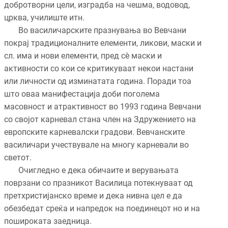
добротворни цели, изградба на чешма, водовод,
црква, училиште итн.
Во василичарските празнувања во Вевчани
покрај традиционалните елементи, ликови, маски и
сл. има и нови елементи, пред сè маски и
активности со кои се критикуваат некои настани
или личности од изминатата година. Поради тоа
што оваа манифестација доби поголема
масовност и атрактивност во 1993 година Вевчани
со својот карневал стана член на Здружението на
европските карневалски градови. Вевчанските
василичари учествувале на многу карневали во
светот.
Очигледно е дека обичаите и верувањата
поврзани со празникот Василица потекнуваат од
претхристијанско време и дека нивна цел е да
обезбедат среќа и напредок на поединецот но и на
пошироката заедница.