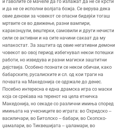
и ѓаволите се мачеле да го излажат да не се крсти
и да не се исполни волјата божја. Се верува дека
овие денови за човекот се опасни бидејќи тогаш
мртвите се во движење, разни вампири,
караконџули, вештерки, самовили и други нечисти
сили се активни и на сите начини сакаат да му
напакостат. За заштита од овие негативни демони
човекот во овој период избегнувал некои потешки
работи, но изведува и разни магиски заштитни
дејствија. Особено познати се некои обичаи, како
бабарските, русалиските и сл. од кои траги на
почвата на Македонија се одржале до денес.
Посебно интересна е една драмска игра со маски
која се среќава на теренот на цела етничка
Македонија, но секаде со различни имиња според
имињата на учесниците во играта: во Охридско ‒
василичари, во Битолско ‒ бабари, во Скопско-
џамалари, во Тиквешијата ‒ џаламари, во