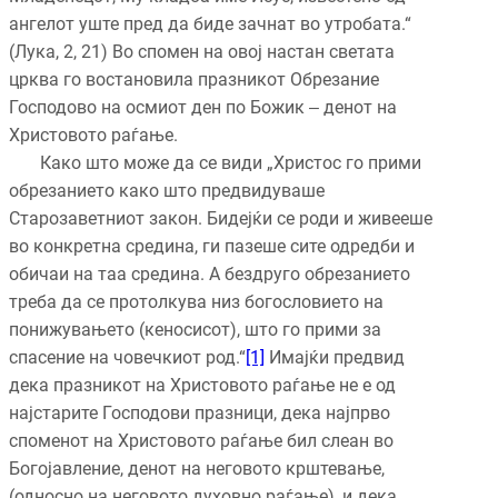
ангелот уште пред да биде зачнат во утробата.“
(Лука, 2, 21) Во спомен на овој настан светата
црква го востановила празникот Обрезание
Господово на осмиот ден по Божик ‒ денот на
Христовото раѓање.
Како што може да се види „Христос го прими
обрезанието како што предвидуваше
Старозаветниот закон. Бидејќи се роди и живееше
во конкретна средина, ги пазеше сите одредби и
обичаи на таа средина. А бездруго обрезанието
треба да се протолкува низ богословието на
понижувањето (кеносисот), што го прими за
спасение на човечкиот род.“
[1]
Имајќи предвид
дека празникот на Христовото раѓање не е од
најстарите Господови празници, дека најпрво
споменот на Христовото раѓање бил слеан во
Богојавление, денот на неговото крштевање,
(односно на неговото духовно раѓање), и дека