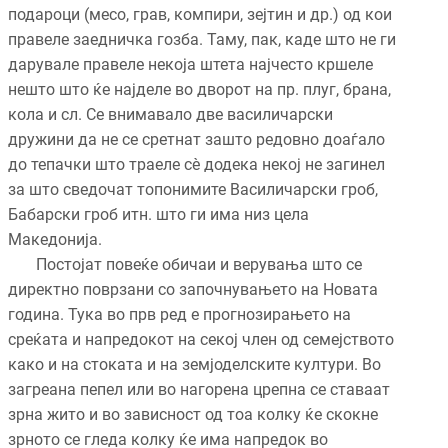
подароци (месо, грав, компири, зејтин и др.) од кои
правеле заедничка гозба. Таму, пак, каде што не ги
дарувале правеле некоја штета најчесто кршеле
нешто што ќе најделе во дворот на пр. плуг, брана,
кола и сл. Се внимавало две василичарски
дружини да не се сретнат зашто редовно доаѓало
до тепачки што траеле сè додека некој не загинел
за што сведочат топонимите Василичарски гроб,
Бабарски гроб итн. што ги има низ цела
Македонија.
Постојат повеќе обичаи и верувања што се
директно поврзани со започнувањето на Новата
година. Тука во прв ред е прогнозирањето на
среќата и напредокот на секој член од семејството
како и на стоката и на земјоделските култури. Во
загреана пепел или во нагорена црепна се ставаат
зрна жито и во зависност од тоа колку ќе скокне
зрното се гледа колку ќе има напредок во