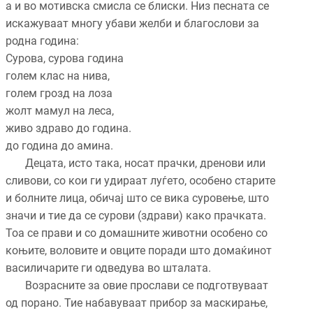
а и во мотивска смисла се блиски. Низ песната се
искажуваат многу убави желби и благослови за
родна година:
Сурова, сурова година
голем клас на нива,
голем грозд на лоза
жолт мамул на леса,
живо здраво до година.
до година до амина.
Децата, исто така, носат прачки, дренови или
сливови, со кои ги удираат луѓето, особено старите
и болните лица, обичај што се вика суровење, што
значи и тие да се сурови (здрави) како прачката.
Тоа се прави и со домашните животни особено со
коњите, воловите и овците поради што домаќинот
василичарите ги одведува во шталата.
Возрасните за овие прослави се подготвуваат
од порано. Тие набавуваат прибор за маскирање,