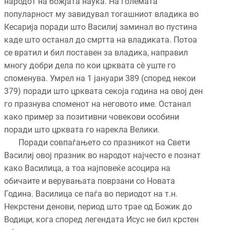
народот на божјата наука. На големата
популарност му завидувал тогашниот владика во
Кесарија поради што Василиј заминал во пустина
каде што останал до смртта на владиката. Потоа
се вратил и бил поставен за владика, направил
многу добри дела по кои црквата сè уште го
споменува. Умрел на 1 јануари 389 (според некои
379) поради што црквата секоја година на овој ден
го празнува споменот на неговото име. Останал
како пример за позитивни човекови особини
поради што црквата го нарекла Велики.
Поради совпаѓањето со празникот на Свети
Василиј овој празник во народот најчесто е познат
како Василица, а тоа најповеќе асоцира на
обичаите и верувањата поврзани со Новата
Година. Василица се паѓа во периодот на т.н.
Некрстени денови, период што трае од Божик до
Водици, кога според легендата Исус не бил крстен