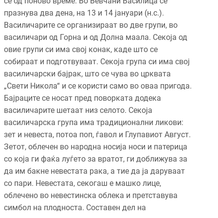
се од поново време. Во Вевчани Василица се
празнува два дена, на 13 и 14 јануари (н.с.).
Василичарите се организираат во две групи, во
василичари од Горна и од Долна маала. Секоја од
овие групи си има свој конак, каде што се
собираат и подготвуваат. Секоја група си има свој
василичарски бајрак, што се чува во црквата
„Свети Никола“ и се користи само во оваа пригода.
Бајраците се носат пред поворката додека
василичарите шетаат низ селото. Секоја
василичарска група има традиционални ликови:
зет и невеста, потоа поп, ѓавол и Глупавиот Август.
Зетот, облечен во народна носија носи и патерица
со која ги фаќа луѓето за вратот, ги доближува за
да им бакне невестата рака, а тие да ја даруваат
со пари. Невестата, секогаш е машко лице,
облечено во невестинска облека и претставува
симбол на плодноста. Составен дел на