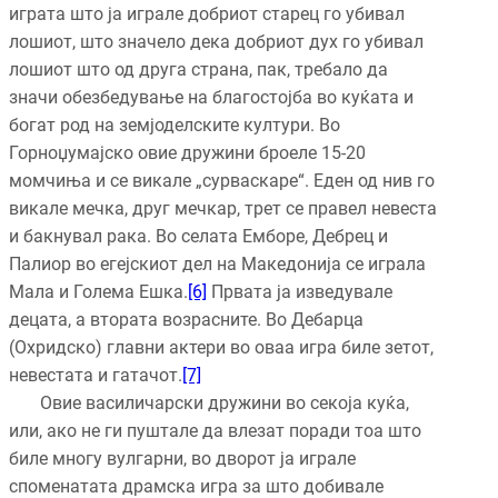
играта што ја играле добриот старец го убивал
лошиот, што значело дека добриот дух го убивал
лошиот што од друга страна, пак, требало да
значи обезбедување на благостојба во куќата и
богат род на земјоделските култури. Во
Горноџумајско овие дружини броеле 15-20
момчиња и се викале „сурваскаре“. Еден од нив го
викале мечка, друг мечкар, трет се правел невеста
и бакнувал рака. Во селата Емборе, Дебрец и
Палиор во егејскиот дел на Македонија се играла
Мала и Голема Ешка.
[6]
Првата ја изведувале
децата, а втората возрасните. Во Дебарца
(Охридско) главни актери во оваа игра биле зетот,
невестата и гатачот.
[7]
Овие василичарски дружини во секоја куќа,
или, ако не ги пуштале да влезат поради тоа што
биле многу вулгарни, во дворот ја играле
споменатата драмска игра за што добивале