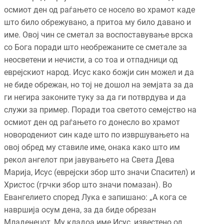
осмиот ден од раѓањето се носело во храмот каде
што било обрежувано, а притоа му било давано и
име. Овој чин се сметал за воспоставување врска
со Бога поради што необрежаните се сметале за
неосветени и нечисти, а со тоа и отпадници од
еврејскиот народ. Исус како божји син можел и да
не биде обрежан, но тој не дошол на земјата за да
ги негира законите туку за да ги потврдува и да
служи за пример. Поради тоа светото семејство на
осмиот ден од раѓањето го донесло во храмот
новородениот син каде што по извршувањето на
овој обред му ставиле име, онака како што им
рекол ангелот при јавувањето на Света Дева
Марија, Исус (еврејски збор што значи Спасител) и
Христос (грчки збор што значи помазан). Во
Евангелието според Лука е запишано: „А кога се
навршија осум дена, за да биде обрезан
Младенецот, Му кладоа име Исус, известено од