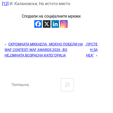
[12]
И. Калановски, На истото место.
Сподели на социјалните мрежи
«
СКРОМНАТА МИХАЕЛА , МОЌНО ПОБЕДИ НА
„ПРСТЕ
WAF CONTEST- WAF AWARDS 2026 , ВО
Н ЗА
НЕЈЗИНАТА ВОЗРАСНА КАТЕГОРИЈА
НЕА“
»
S
e
a
r
c
h