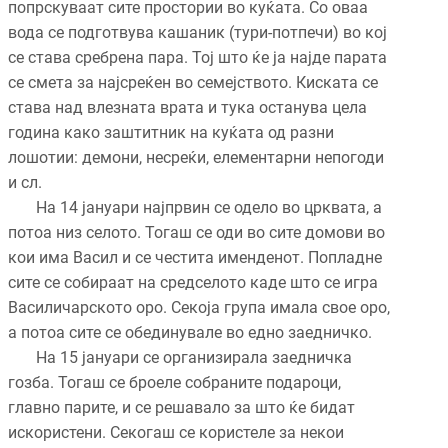
попрскуваат сите простории во куќата. Со оваа
вода се подготвува кашаник (тури-потпечи) во кој
се става сребрена пара. Тој што ќе ја најде парата
се смета за најсреќен во семејството. Киската се
става над влезната врата и тука останува цела
година како заштитник на куќата од разни
лошотии: демони, несреќи, елементарни непогоди
и сл.
На 14 јануари најпрвин се одело во црквата, а
потоа низ селото. Тогаш се оди во сите домови во
кои има Васил и се честита именденот. Попладне
сите се собираат на средселото каде што се игра
Василичарското оро. Секоја група имала свое оро,
а потоа сите се обединувале во едно заедничко.
На 15 јануари се организирала заедничка
гозба. Тогаш се броеле собраните подароци,
главно парите, и се решавало за што ќе бидат
искористени. Секогаш се користеле за некои