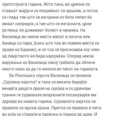
претстојната година. Исто така, во црепна се
ставаат жарје и се покриваат со вршник, а потоа
се гледа тие што се изгорени со бела пепел ќе
имаат напредок, а тие што се изгаснати, црни
јаглења, ќе доживеат болест и несреќа. На
Василица во некои места месат и погача или
баница со пара, (како што тоа во повеќе места се
прави на Бадник), и со тоа се прогнозира кој член
од семјството ќе биде најсреќен. Според некои
верувања на Василица секој требало да облече
нешто ново за да го износи во текот на годината.
Во Разлошко спроти Василица се правела
„Суровна најатка“ и така се викала бидејќи
вечерта децата оделе на сурова и со дренови
гранки ги сурвакале возрасните посакувајќи им
здравје во новата година. Суровната најатка се
правела со мрсна храна. Притоа се правела и пита
во која се ставале и паричка и гранка од дрен. И