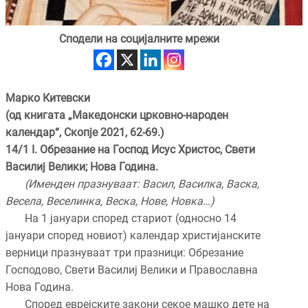
Сподели на социјалните мрежи
Марко Китевски
(од книгата „Македонски црковно-народен
календар“, Скопје 2021, 62-69.)
14/1
I
. Обрезание на Господ Исус Христос, Свети
Василиј Велики; Нова Година.
(Именден празнуваат: Васил, Василка, Васка,
Весела, Веселинка, Веска, Нове, Новка…)
На 1 јануари според стариот (односно 14
јануари според новиот) календар христијанските
верници празнуваат три празници: Обрезание
Господово, Свети Василиј Велики и Православна
Нова Година.
Според еврејските закони секое машко дете на