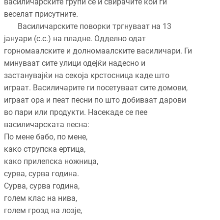
василичарските групи се и свирачите кои ги
веселат присутните.
Василичарските поворки тргнуваат на 13
јануари (с.с.) на пладне. Одделно одат
горномаалските и долномаалските василичари. Ги
минуваат сите улици одејќи надесно и
застанувајќи на секоја крстосница каде што
играат. Василичарите ги посетуваат сите домови,
играат ора и пеат песни по што добиваат дарови
во пари или продукти. Насекаде се пее
василичарската песна:
По мене бабо, по мене,
како струпска ертица,
како прилепска ножница,
сурва, сурва година.
Сурва, сурва година,
голем клас на нива,
голем грозд на лозје,