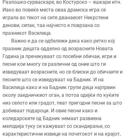
Разлошко-сурваскаре, во Костурско – ешкари итн.
Иако во повеќе места оваа драмска игра се
играла во текот на сите дванаесет Некрстени
денови, сепак, таа најчесто е поврзана со
празникот Василица.
Важно е да се одбележи дека како ретко кој
празник децата одделно од возрасните Новата
Година ја пречекуваат со посебни обичаи, игри и
песни кои многу се различни од оние што ги
изведуваат возрасните, но се блиски до обичаите и
песните што се изведуваат на Бадник. И на
Василица како и на Бадник групи деца најпрвин
околу заедничкиот оган, а потоа одејќи по куќите
низ селото или градот, пеат пригодни песни за што
добиваат подароци. И овие песни како и
коледарските од Бадник немаат развиена
мелодија туку се кажуваат со скандирање, со
карактеристични извици на почетокот и на крајот,