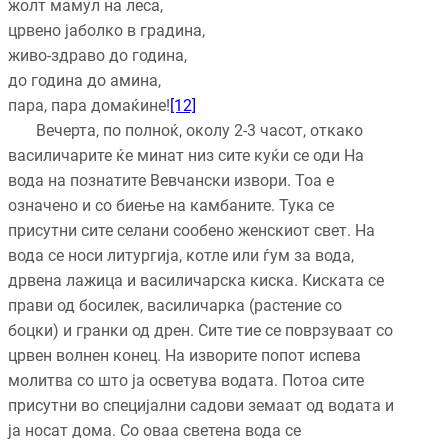
жолт мамул на леса,
црвено јаболко в градина,
живо-здраво до година,
до година до амина,
пара, пара домаќине!
[12]
Вечерта, по полноќ, околу 2-3 часот, откако
василичарите ќе минат низ сите куќи се оди На
вода на познатите Вевчански извори. Тоа е
означено и со биење на камбаните. Тука се
присутни сите селани сообено женскиот свет. На
вода се носи литургија, котле или ѓум за вода,
дрвена лажица и василичарска киска. Киската се
прави од босилек, василичарка (растение со
боцки) и гранки од дрен. Сите тие се поврзуваат со
црвен волнен конец. На изворите попот испева
молитва со што ја осветува водата. Потоа сите
присутни во специјални садови земаат од водата и
ја носат дома. Со оваа светена вода се