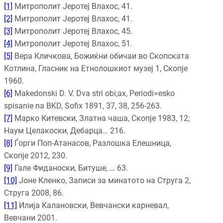
[1]
Митрополит Јеротеј Влахос, 41.
[2]
Митрополит Јеротеј Влахос, 41.
[3]
Митрополит Јеротеј Влахос, 45.
[4]
Митрополит Јеротеј Влахос, 51.
[5]
Вера Кличкова, Божиќни обичаи во Скопската
Котлина, Гласник на Етнолошкиот музеј 1, Скопје
1960.
[6]
Makedonski D. V. Dva stri obi;ax, Periodi=esko
spisanie na BKD, Sofix 1891, 37, 38, 256-263.
[7]
Марко Китевски, Златна чаша, Скопје 1983, 12;
Наум Целакоски, Дебарца… 216.
[8]
Ѓорги Поп-Атанасов, Разлошка Елешница,
Скопје 2012, 230.
[9]
Гале Фиданоски, Битуше, … 63.
[10]
Јоне Кленко, Записи за минатото на Струга 2,
Струга 2008, 86.
[11]
Илија Калановски, Вевчански карневал,
Вевчани 2001.