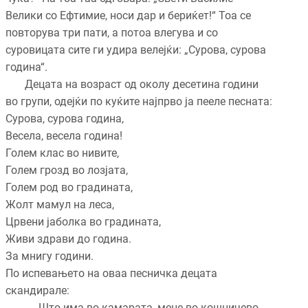
Велики со Ефтимие, носи дар и бериќет!“ Тоа се
повторува три пати, а потоа влегува и со
суровицата сите ги удира велејќи: „Сурова, сурова
година“.
Децата на возраст од околу десетина години
во групи, одејќи по куќите најпрво ја пееле песната:
Сурова, сурова година,
Весела, весела година!
Голем клас во нивите,
Голем грозд во лозјата,
Голем род во градината,
Жолт мамул на леса,
Црвени јаболка во градината,
Живи здрави до година.
За мнигу години.
По испевањето на оваа песничка децата
скандирале:
Што има во камарата, мене во кошничево