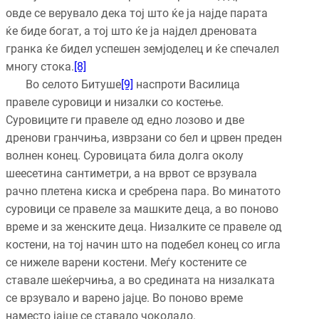
овде се верувало дека тој што ќе ја најде парата
ќе биде богат, а тој што ќе ја најдел дреновата
гранка ќе бидел успешен земјоделец и ќе спечалел
многу стока.
[8]
Во селото Битуше
[9]
наспроти Василица
правеле суровици и низалки со костење.
Суровиците ги правеле од едно лозово и две
дренови гранчиња, изврзани со бел и црвен преден
волнен конец. Суровицата била долга околу
шеесетина сантиметри, а на врвот се врзувала
рачно плетена киска и сребрена пара. Во минатото
суровици се правеле за машките деца, а во поново
време и за женските деца. Низалките се правеле од
костени, на тој начин што на подебел конец со игла
се нижеле варени костени. Меѓу костените се
ставале шеќерчиња, а во средината на низалката
се врзувало и варено јајце. Во поново време
наместо јајце се ставало чоколадо.