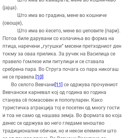
(јајца).
Што има во градина, мене во кошниче
(овошје),
Што има во ќесето, мене во џеповите (пари).
Потоа биле дарувани со колачиња во форма на
птица, наречени „гугушки“ месени претходниот ден
токму за оваа прилика. За ручек на Василица се
правело ѓомлезе или питулици и се ставала
сребрена пара. Во Струга почага со пара никогаш
не се правела.
[10]
Во селото Вевчани
[11]
се одржува прочуениот
Вевчански карневал кој од година во година
станува сè помасовен и попопуларен. Како
туристичка атракција тој е посетен од многу гости
и тоа не само од нашава земја. Во формата во која
денес се одржува во него гледаме мноштво
традиционални обичаи, но и некои елементи што