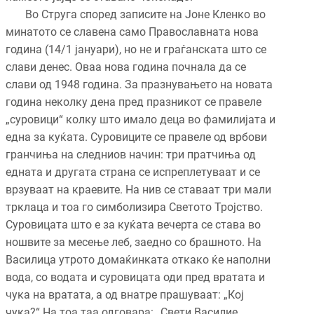
Во Струга според записите на Јоне Кленко во
минатото се славена само Православната нова
година (14/1 јануари), но не и граѓанската што се
слави денес. Оваа нова година почнала да се
слави од 1948 година. За празнувањето на новата
година неколку дена пред празникот се правеле
„суровици“ колку што имало деца во фамилијата и
една за куќата. Суровиците се правеле од врбови
гранчиња на следниов начин: три пратчиња од
едната и другата страна се испреплетуваат и се
врзуваат на краевите. На нив се ставаат три мали
трклаца и тоа го симболизира Светото Тројство.
Суровицата што е за куќата вечерта се става во
ношвите за месење леб, заедно со брашното. На
Василица утрото домаќинката откако ќе наполни
вода, со водата и суровицата оди пред вратата и
чука на вратата, а од внатре прашуваат: „Кој
чука?“ На тоа таа одговара: „Свети Василие